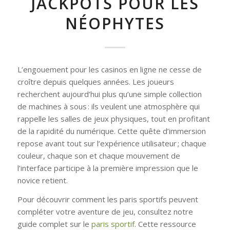
JACKPOTS POUR LES
NÉOPHYTES
L’engouement pour les casinos en ligne ne cesse de
croître depuis quelques années. Les joueurs
recherchent aujourd’hui plus qu’une simple collection
de machines à sous : ils veulent une atmosphère qui
rappelle les salles de jeux physiques, tout en profitant
de la rapidité du numérique. Cette quête d’immersion
repose avant tout sur l’expérience utilisateur ; chaque
couleur, chaque son et chaque mouvement de
l’interface participe à la première impression que le
novice retient.
Pour découvrir comment les paris sportifs peuvent
compléter votre aventure de jeu, consultez notre
guide complet sur le
paris sportif
. Cette ressource