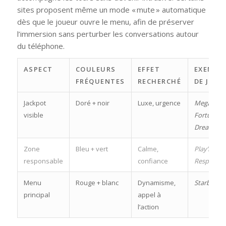
sites proposent même un mode « mute » automatique
dès que le joueur ouvre le menu, afin de préserver
l’immersion sans perturber les conversations autour
du téléphone.
ASPECT
COULEURS
EFFET
EXEMPL
FRÉQUENTES
RECHERCHÉ
DE JEU
Jackpot
Doré + noir
Luxe, urgence
Mega
visible
Fortune
Dreams
Zone
Bleu + vert
Calme,
Play’n GO 
responsable
confiance
Responsib
Menu
Rouge + blanc
Dynamisme,
Starburst
principal
appel à
l’action