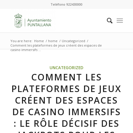
Teléfono 922430000
You are here:
Home
/
home
/
Uncategorized
/
Comment les plateformes de jeux créent des espaces de
casino immersifs ...
UNCATEGORIZED
COMMENT LES
PLATEFORMES DE JEUX
CRÉENT DES ESPACES
DE CASINO IMMERSIFS
: LE RÔLE DÉCISIF DES