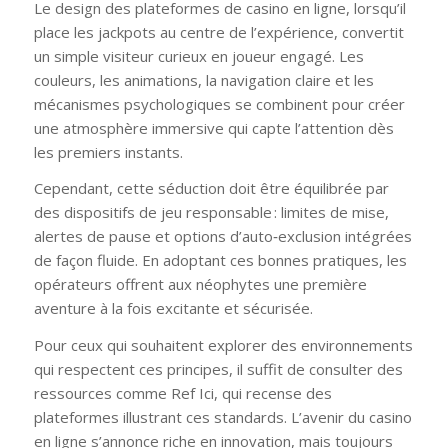
Le design des plateformes de casino en ligne, lorsqu’il
place les jackpots au centre de l’expérience, convertit
un simple visiteur curieux en joueur engagé. Les
couleurs, les animations, la navigation claire et les
mécanismes psychologiques se combinent pour créer
une atmosphère immersive qui capte l’attention dès
les premiers instants.
Cependant, cette séduction doit être équilibrée par
des dispositifs de jeu responsable : limites de mise,
alertes de pause et options d’auto‑exclusion intégrées
de façon fluide. En adoptant ces bonnes pratiques, les
opérateurs offrent aux néophytes une première
aventure à la fois excitante et sécurisée.
Pour ceux qui souhaitent explorer des environnements
qui respectent ces principes, il suffit de consulter des
ressources comme Ref Ici, qui recense des
plateformes illustrant ces standards. L’avenir du casino
en ligne s’annonce riche en innovation, mais toujours