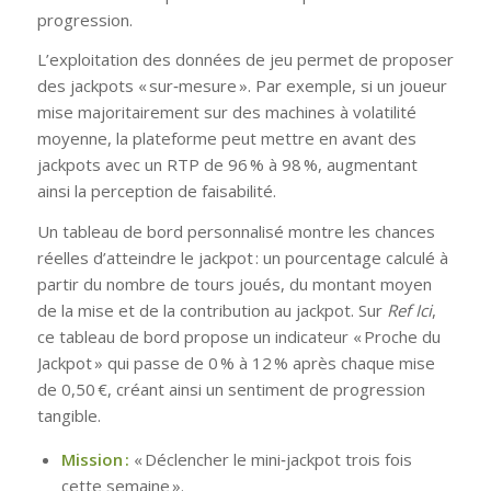
progression.
L’exploitation des données de jeu permet de proposer
des jackpots « sur‑mesure ». Par exemple, si un joueur
mise majoritairement sur des machines à volatilité
moyenne, la plateforme peut mettre en avant des
jackpots avec un RTP de 96 % à 98 %, augmentant
ainsi la perception de faisabilité.
Un tableau de bord personnalisé montre les chances
réelles d’atteindre le jackpot : un pourcentage calculé à
partir du nombre de tours joués, du montant moyen
de la mise et de la contribution au jackpot. Sur
Ref Ici
,
ce tableau de bord propose un indicateur « Proche du
Jackpot » qui passe de 0 % à 12 % après chaque mise
de 0,50 €, créant ainsi un sentiment de progression
tangible.
Mission :
« Déclencher le mini‑jackpot trois fois
cette semaine ».