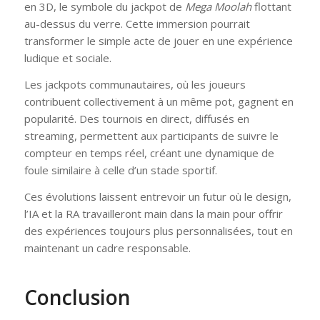
en 3D, le symbole du jackpot de
Mega Moolah
flottant
au-dessus du verre. Cette immersion pourrait
transformer le simple acte de jouer en une expérience
ludique et sociale.
Les jackpots communautaires, où les joueurs
contribuent collectivement à un même pot, gagnent en
popularité. Des tournois en direct, diffusés en
streaming, permettent aux participants de suivre le
compteur en temps réel, créant une dynamique de
foule similaire à celle d’un stade sportif.
Ces évolutions laissent entrevoir un futur où le design,
l’IA et la RA travailleront main dans la main pour offrir
des expériences toujours plus personnalisées, tout en
maintenant un cadre responsable.
Conclusion