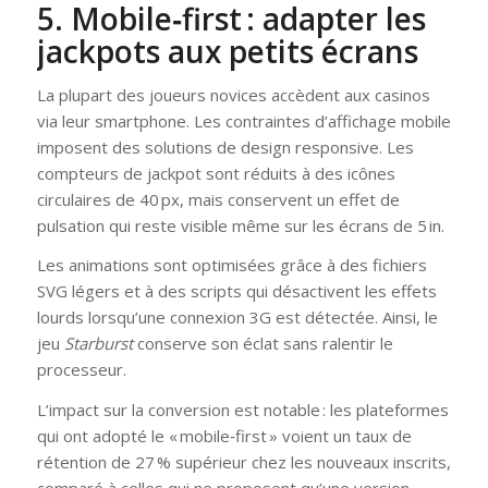
5. Mobile‑first : adapter les
jackpots aux petits écrans
La plupart des joueurs novices accèdent aux casinos
via leur smartphone. Les contraintes d’affichage mobile
imposent des solutions de design responsive. Les
compteurs de jackpot sont réduits à des icônes
circulaires de 40 px, mais conservent un effet de
pulsation qui reste visible même sur les écrans de 5 in.
Les animations sont optimisées grâce à des fichiers
SVG légers et à des scripts qui désactivent les effets
lourds lorsqu’une connexion 3G est détectée. Ainsi, le
jeu
Starburst
conserve son éclat sans ralentir le
processeur.
L’impact sur la conversion est notable : les plateformes
qui ont adopté le « mobile‑first » voient un taux de
rétention de 27 % supérieur chez les nouveaux inscrits,