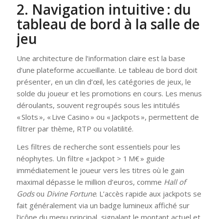
2. Navigation intuitive : du
tableau de bord à la salle de
jeu
Une architecture de l’information claire est la base
d’une plateforme accueillante. Le tableau de bord doit
présenter, en un clin d’œil, les catégories de jeux, le
solde du joueur et les promotions en cours. Les menus
déroulants, souvent regroupés sous les intitulés
« Slots », « Live Casino » ou « Jackpots », permettent de
filtrer par thème, RTP ou volatilité.
Les filtres de recherche sont essentiels pour les
néophytes. Un filtre « Jackpot > 1 M€ » guide
immédiatement le joueur vers les titres où le gain
maximal dépasse le million d’euros, comme
Hall of
Gods
ou
Divine Fortune
. L’accès rapide aux jackpots se
fait généralement via un badge lumineux affiché sur
l’icône du menu principal, signalant le montant actuel et