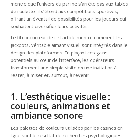
montre que l’univers du pari ne s’arrête pas aux tables
de roulette : il s’étend aux compétitions sportives,
offrant un éventail de possibilités pour les joueurs qui
souhaitent diversifier leurs activités.
Le fil conducteur de cet article montre comment les
jackpots, véritable aimant visuel, sont intégrés dans le
design des plateformes. En plaçant ces gains
potentiels au cœur de l’interface, les opérateurs
transforment une simple visite en une invitation à
rester, à miser et, surtout, à revenir.
1. L’esthétique visuelle :
couleurs, animations et
ambiance sonore
Les palettes de couleurs utilisées par les casinos en
ligne sont le résultat de recherches psychologiques