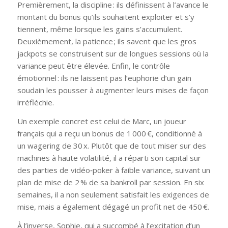
Premièrement, la discipline : ils définissent à l’avance le
montant du bonus qu’ils souhaitent exploiter et s’y
tiennent, même lorsque les gains s’accumulent.
Deuxièmement, la patience ; ils savent que les gros
jackpots se construisent sur de longues sessions où la
variance peut être élevée. Enfin, le contrôle
émotionnel : ils ne laissent pas l’euphorie d’un gain
soudain les pousser à augmenter leurs mises de façon
irréfléchie.
Un exemple concret est celui de Marc, un joueur
français qui a reçu un bonus de 1 000 €, conditionné à
un wagering de 30 x. Plutôt que de tout miser sur des
machines à haute volatilité, il a réparti son capital sur
des parties de vidéo‑poker à faible variance, suivant un
plan de mise de 2 % de sa bankroll par session. En six
semaines, il a non seulement satisfait les exigences de
mise, mais a également dégagé un profit net de 450 €.
À l’inverse, Sophie, qui a succombé à l’excitation d’un