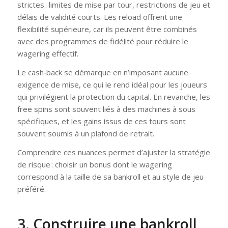
strictes : limites de mise par tour, restrictions de jeu et
délais de validité courts. Les reload offrent une
flexibilité supérieure, car ils peuvent être combinés
avec des programmes de fidélité pour réduire le
wagering effectif.
Le cash‑back se démarque en n’imposant aucune
exigence de mise, ce qui le rend idéal pour les joueurs
qui privilégient la protection du capital. En revanche, les
free spins sont souvent liés à des machines à sous
spécifiques, et les gains issus de ces tours sont
souvent soumis à un plafond de retrait.
Comprendre ces nuances permet d’ajuster la stratégie
de risque : choisir un bonus dont le wagering
correspond à la taille de sa bankroll et au style de jeu
préféré.
3. Construire une bankroll