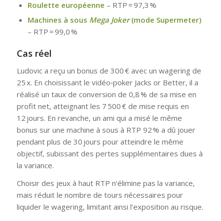
Roulette européenne
– RTP ≈ 97,3 %
Machines à sous
Mega Joker
(mode Supermeter)
– RTP ≈ 99,0 %
Cas réel
Ludovic a reçu un bonus de 300 € avec un wagering de
25 x. En choisissant le vidéo‑poker Jacks or Better, il a
réalisé un taux de conversion de 0,8 % de sa mise en
profit net, atteignant les 7 500 € de mise requis en
12 jours. En revanche, un ami qui a misé le même
bonus sur une machine à sous à RTP 92 % a dû jouer
pendant plus de 30 jours pour atteindre le même
objectif, subissant des pertes supplémentaires dues à
la variance.
Choisir des jeux à haut RTP n’élimine pas la variance,
mais réduit le nombre de tours nécessaires pour
liquider le wagering, limitant ainsi l’exposition au risque.