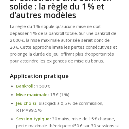
solide : la règle du 1 % et
d’autres modèles
La règle du 1 % stipule qu’aucune mise ne doit
dépasser 1 % de la bankroll totale. Sur une bankroll de
2 000 €, la mise maximale autorisée serait donc de
20 €. Cette approche limite les pertes consécutives et
prolonge la durée de jeu, offrant plus d’opportunités
pour atteindre les exigences de mise du bonus.
Application pratique
Bankroll
: 1 500 €
Mise maximale
: 15 € (1 %)
Jeu choisi
: Blackjack à 0,5 % de commission,
RTP ≈ 99,5 %
Session typique
: 30 mains, mise de 15 € chacune,
perte maximale théorique ≈ 450 € sur 30 sessions si