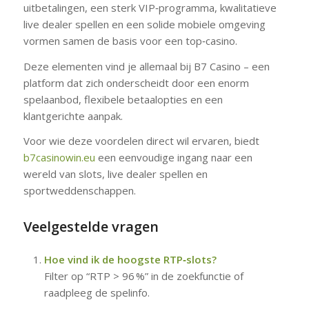
uitbetalingen, een sterk VIP‑programma, kwalitatieve
live dealer spellen en een solide mobiele omgeving
vormen samen de basis voor een top‑casino.
Deze elementen vind je allemaal bij B7 Casino – een
platform dat zich onderscheidt door een enorm
spelaanbod, flexibele betaalopties en een
klantgerichte aanpak.
Voor wie deze voordelen direct wil ervaren, biedt
b7casinowin.eu
een eenvoudige ingang naar een
wereld van slots, live dealer spellen en
sportweddenschappen.
Veelgestelde vragen
Hoe vind ik de hoogste RTP‑slots?
Filter op “RTP > 96 %” in de zoekfunctie of
raadpleeg de spelinfo.