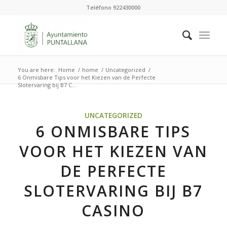
Teléfono 922430000
You are here:
Home
/
home
/
Uncategorized
/
6 Onmisbare Tips voor het Kiezen van de Perfecte
Slotervaring bij B7 C...
UNCATEGORIZED
6 ONMISBARE TIPS
VOOR HET KIEZEN VAN
DE PERFECTE
SLOTERVARING BIJ B7
CASINO