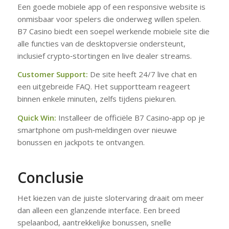
Een goede mobiele app of een responsive website is
onmisbaar voor spelers die onderweg willen spelen.
B7 Casino biedt een soepel werkende mobiele site die
alle functies van de desktopversie ondersteunt,
inclusief crypto‑stortingen en live dealer streams.
Customer Support:
De site heeft 24/7 live chat en
een uitgebreide FAQ. Het supportteam reageert
binnen enkele minuten, zelfs tijdens piekuren.
Quick Win:
Installeer de officiële B7 Casino‑app op je
smartphone om push‑meldingen over nieuwe
bonussen en jackpots te ontvangen.
Conclusie
Het kiezen van de juiste slotervaring draait om meer
dan alleen een glanzende interface. Een breed
spelaanbod, aantrekkelijke bonussen, snelle