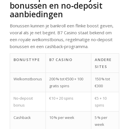
bonussen en no‑deposit
aanbiedingen
Bonussen kunnen je bankroll een flinke boost geven,
vooral als je net begint. B7 Casino staat bekend om
een royale welkomstbonus, regelmatige no‑deposit
bonussen en een cashback‑programma.
BONUSTYPE
B7 CASINO
ANDERE
SITES
Welkomstbonus
200 % tot €500 + 100
150 % tot
gratis spins
€300
No‑deposit
€10 + 20 spins
€5 + 10
bonus
spins
Cashback
10 % per week
5 % per
week