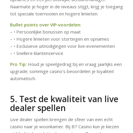
Naarmate je hoger in de niveaus stijgt, krijg je toegang
tot speciale toernooien en hogere limieten.
Bullet points over VIP‑voordelen:
– • Persoonlijke bonussen op maat
– • Hogere limieten voor stortingen en opnames
– • Exclusieve uitnodigingen voor live‑evenementen
– • Snellere klantenservice
Pro Tip:
Houd je speelgedrag bij en vraag jaarlijks een
upgrade; sommige casino’s beoordelen je loyaliteit
automatisch.
5. Test de kwaliteit van live
dealer spellen
Live dealer spellen brengen de sfeer van een echt
casino naar je woonkamer. Bij B7 Casino kun je kiezen