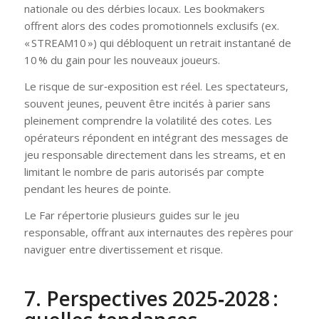
nationale ou des dérbies locaux. Les bookmakers
offrent alors des codes promotionnels exclusifs (ex.
« STREAM10 ») qui débloquent un retrait instantané de
10 % du gain pour les nouveaux joueurs.
Le risque de sur‑exposition est réel. Les spectateurs,
souvent jeunes, peuvent être incités à parier sans
pleinement comprendre la volatilité des cotes. Les
opérateurs répondent en intégrant des messages de
jeu responsable directement dans les streams, et en
limitant le nombre de paris autorisés par compte
pendant les heures de pointe.
Le Far répertorie plusieurs guides sur le jeu
responsable, offrant aux internautes des repères pour
naviguer entre divertissement et risque.
7. Perspectives 2025‑2028 :