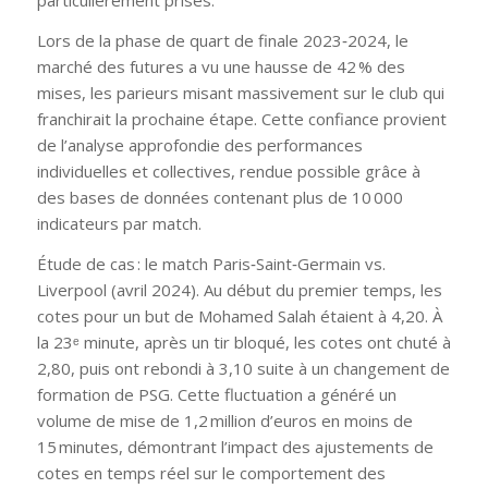
particulièrement prisés.
Lors de la phase de quart de finale 2023‑2024, le
marché des futures a vu une hausse de 42 % des
mises, les parieurs misant massivement sur le club qui
franchirait la prochaine étape. Cette confiance provient
de l’analyse approfondie des performances
individuelles et collectives, rendue possible grâce à
des bases de données contenant plus de 10 000
indicateurs par match.
Étude de cas : le match Paris‑Saint‑Germain vs.
Liverpool (avril 2024). Au début du premier temps, les
cotes pour un but de Mohamed Salah étaient à 4,20. À
la 23ᵉ minute, après un tir bloqué, les cotes ont chuté à
2,80, puis ont rebondi à 3,10 suite à un changement de
formation de PSG. Cette fluctuation a généré un
volume de mise de 1,2 million d’euros en moins de
15 minutes, démontrant l’impact des ajustements de
cotes en temps réel sur le comportement des