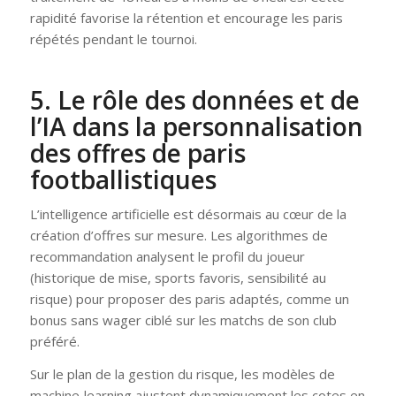
rapidité favorise la rétention et encourage les paris
répétés pendant le tournoi.
5. Le rôle des données et de
l’IA dans la personnalisation
des offres de paris
footballistiques
L’intelligence artificielle est désormais au cœur de la
création d’offres sur mesure. Les algorithmes de
recommandation analysent le profil du joueur
(historique de mise, sports favoris, sensibilité au
risque) pour proposer des paris adaptés, comme un
bonus sans wager ciblé sur les matchs de son club
préféré.
Sur le plan de la gestion du risque, les modèles de
machine‑learning ajustent dynamiquement les cotes en