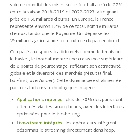
volume mondial des mises sur le football a crû de 27 %
entre la saison 2018‑2019 et 2022‑2023, atteignant
près de 150 milliards d’euros. En Europe, la France
représente environ 12 % de ce total, soit 18 milliards
d’euros, tandis que le Royaume-Uni dépasse les
25 milliards grâce à une forte culture du pari en direct.
Comparé aux sports traditionnels comme le tennis ou
le basket, le football montre une croissance supérieure
de 8 points de pourcentage, reflétant son attractivité
globale et la diversité des marchés (résultat final,
but‑first, over/under). Cette dynamique est alimentée
par trois facteurs technologiques majeurs.
Applications mobiles
: plus de 70 % des paris sont
effectués via des smartphones, avec des interfaces
optimisées pour le live‑betting.
Live‑stream intégrés
: les opérateurs intègrent
désormais le streaming directement dans l’app,