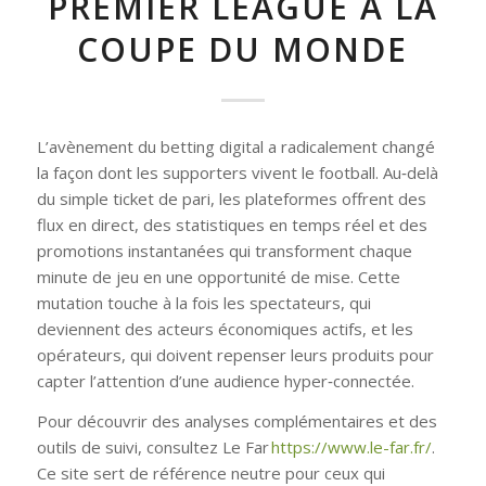
PREMIER LEAGUE À LA
COUPE DU MONDE
L’avènement du betting digital a radicalement changé
la façon dont les supporters vivent le football. Au‑delà
du simple ticket de pari, les plateformes offrent des
flux en direct, des statistiques en temps réel et des
promotions instantanées qui transforment chaque
minute de jeu en une opportunité de mise. Cette
mutation touche à la fois les spectateurs, qui
deviennent des acteurs économiques actifs, et les
opérateurs, qui doivent repenser leurs produits pour
capter l’attention d’une audience hyper‑connectée.
Pour découvrir des analyses complémentaires et des
outils de suivi, consultez Le Far
https://www.le-far.fr/
.
Ce site sert de référence neutre pour ceux qui