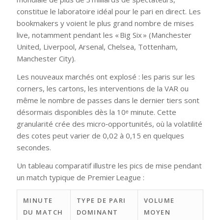
constitue le laboratoire idéal pour le pari en direct. Les
bookmakers y voient le plus grand nombre de mises
live, notamment pendant les « Big Six » (Manchester
United, Liverpool, Arsenal, Chelsea, Tottenham,
Manchester City).
Les nouveaux marchés ont explosé : les paris sur les
corners, les cartons, les interventions de la VAR ou
même le nombre de passes dans le dernier tiers sont
désormais disponibles dès la 10ᵉ minute. Cette
granularité crée des micro‑opportunités, où la volatilité
des cotes peut varier de 0,02 à 0,15 en quelques
secondes.
Un tableau comparatif illustre les pics de mise pendant
un match typique de Premier League :
MINUTE
TYPE DE PARI
VOLUME
DU MATCH
DOMINANT
MOYEN