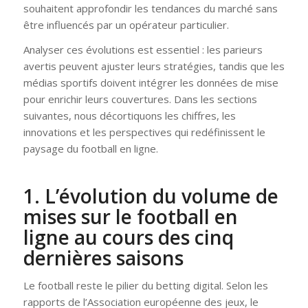
souhaitent approfondir les tendances du marché sans
être influencés par un opérateur particulier.
Analyser ces évolutions est essentiel : les parieurs
avertis peuvent ajuster leurs stratégies, tandis que les
médias sportifs doivent intégrer les données de mise
pour enrichir leurs couvertures. Dans les sections
suivantes, nous décortiquons les chiffres, les
innovations et les perspectives qui redéfinissent le
paysage du football en ligne.
1. L’évolution du volume de
mises sur le football en
ligne au cours des cinq
dernières saisons
Le football reste le pilier du betting digital. Selon les
rapports de l’Association européenne des jeux, le