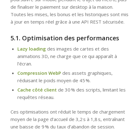
de finaliser le paiement sur desktop à la maison.
Toutes les mises, les bonus et les historiques sont mis
à jour en temps réel grâce à une API REST sécurisée.
5.1. Optimisation des performances
Lazy loading
des images de cartes et des
animations 3D, ne charge que ce qui apparaît à
l’écran.
Compression WebP
des assets graphiques,
réduisant le poids moyen de 45 %.
Cache côté client
de 30 % des scripts, limitant les
requêtes réseau.
Ces optimisations ont réduit le temps de chargement
moyen de la page d’accueil de 3,2 s à 1,8 s, entraînant
une baisse de 9 % du taux d’abandon de session.