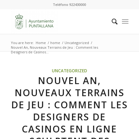
Teléfono 922430000
You are here:
Home
/
home
/
Uncategorized
/
Nouvel An, Nouveaux Terrains de Jeu : Comment les
Designers de Casinos...
UNCATEGORIZED
NOUVEL AN,
NOUVEAUX TERRAINS
DE JEU : COMMENT LES
DESIGNERS DE
CASINOS EN LIGNE