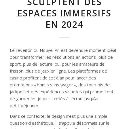
SCULPTENT DES
ESPACES IMMERSIFS
EN 2024
Le réveillon du Nouvel An est devenu le moment idéal
pour transformer les résolutions en actions : plus de
sport, plus de lecture, ou, pour les amateurs de
frisson, plus de jeux en ligne. Les plateformes de
casino profitent de cet élan pour lancer des
promotions « bonus sans wager », des tournois de
jackpot et des expériences visuelles qui promettent
de garder les joueurs collés à l’écran jusqu’au
petit‑déjeuner.
Dans ce contexte, le design n’est plus une simple
question d’esthétique. Il s’appuie désormais sur le