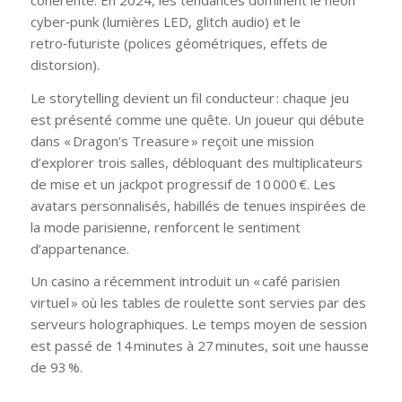
cyber‑punk (lumières LED, glitch audio) et le
retro‑futuriste (polices géométriques, effets de
distorsion).
Le storytelling devient un fil conducteur : chaque jeu
est présenté comme une quête. Un joueur qui débute
dans « Dragon’s Treasure » reçoit une mission
d’explorer trois salles, débloquant des multiplicateurs
de mise et un jackpot progressif de 10 000 €. Les
avatars personnalisés, habillés de tenues inspirées de
la mode parisienne, renforcent le sentiment
d’appartenance.
Un casino a récemment introduit un « café parisien
virtuel » où les tables de roulette sont servies par des
serveurs holographiques. Le temps moyen de session
est passé de 14 minutes à 27 minutes, soit une hausse
de 93 %.