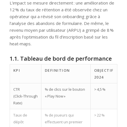
L’impact se mesure directement : une amélioration de
12 % du taux de rétention a été observée chez un
opérateur qui a révisé son onboarding grâce à
l’analyse des abandons de formulaire. De même, le
revenu moyen par utilisateur (ARPU) a grimpé de 8 %
après l’optimisation du fil d’inscription basé sur les
heat‑maps.
1.1. Tableau de bord de performance
KPI
DEFINITION
OBJECTIF
2024
CTR
% de clics sur le bouton
> 4,5 %
(Click‑Through
« Play Now »
Rate)
Taux de
% de joueurs qui
> 22 %
dépôt
effectuent un premier