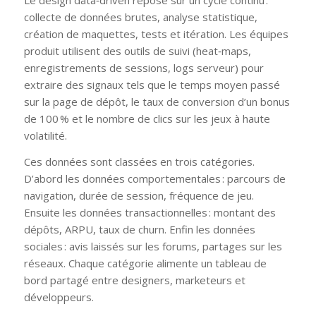
Le design data‑driven repose sur un cycle continu :
collecte de données brutes, analyse statistique,
création de maquettes, tests et itération. Les équipes
produit utilisent des outils de suivi (heat‑maps,
enregistrements de sessions, logs serveur) pour
extraire des signaux tels que le temps moyen passé
sur la page de dépôt, le taux de conversion d’un bonus
de 100 % et le nombre de clics sur les jeux à haute
volatilité.
Ces données sont classées en trois catégories.
D’abord les données comportementales : parcours de
navigation, durée de session, fréquence de jeu.
Ensuite les données transactionnelles : montant des
dépôts, ARPU, taux de churn. Enfin les données
sociales : avis laissés sur les forums, partages sur les
réseaux. Chaque catégorie alimente un tableau de
bord partagé entre designers, marketeurs et
développeurs.