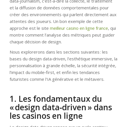
data‑journalism, c’est‑à‑dire la collecte, le traitement
et la diffusion de données comportementales pour
créer des environnements qui parlent directement aux
attentes des joueurs. Un bon exemple de cette
approche est le site
meilleur casino en ligne france
, qui
montre comment l’analyse des métriques peut guider
chaque décision de design.
Nous explorerons dans les sections suivantes : les
bases du design data‑driven, l’esthétique immersive, la
personnalisation à grande échelle, la sécurité intégrée,
l’impact du mobile‑first, et enfin les tendances
futuristes comme l’IA générative et le métavers.
1. Les fondamentaux du
« design data‑driven » dans
les casinos en ligne