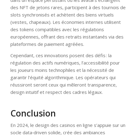
des NFT de jetons rares, participent à des tournois de
slots synchronisés et achètent des biens virtuels
(vestes, chapeaux). Les économies internes utilisent
des tokens compatibles avec les régulations
européennes, offrant des retraits instantanés via des
plateformes de paiement agréées.
Cependant, ces innovations posent des défis : la
régulation des actifs numériques, l’accessibilité pour
les joueurs moins technophiles et la nécessité de
garantir l’équité algorithmique. Les opérateurs qui
réussiront seront ceux qui mêleront transparence,
design intuitif et respect des cadres légaux.
Conclusion
En 2024, le design des casinos en ligne s’appuie sur un
socle data‑driven solide, crée des ambiances