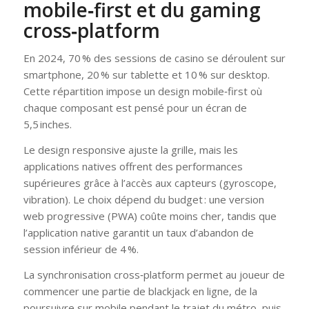
mobile‑first et du gaming
cross‑platform
En 2024, 70 % des sessions de casino se déroulent sur
smartphone, 20 % sur tablette et 10 % sur desktop.
Cette répartition impose un design mobile‑first où
chaque composant est pensé pour un écran de
5,5 inches.
Le design responsive ajuste la grille, mais les
applications natives offrent des performances
supérieures grâce à l’accès aux capteurs (gyroscope,
vibration). Le choix dépend du budget : une version
web progressive (PWA) coûte moins cher, tandis que
l’application native garantit un taux d’abandon de
session inférieur de 4 %.
La synchronisation cross‑platform permet au joueur de
commencer une partie de blackjack en ligne, de la
poursuivre sur mobile pendant le trajet du métro, puis