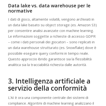
Data lake vs. data warehouse per le
normative
I dati di gioco, altamente volatili, vengono archiviati in
un data lake basato su object storage (es. Amazon S3)
per consentire analisi avanzate con machine learning.
Le informazioni soggette a richieste di accesso GDPR
– come i dati personali dei giocatori – sono replicati in
un data warehouse strutturato (es. Snowflake) dove è
possibile eseguire query conformi in tempo reale.
Questo approccio ibrido garantisce sia la flessibilità
analitica sia la tracciabilità richiesta dalle autorità.
3. Intelligenza artificiale a
servizio della conformità
L’AI è ora una componente centrale dei sistemi di
compliance. Algoritmi di machine learning analizzano il