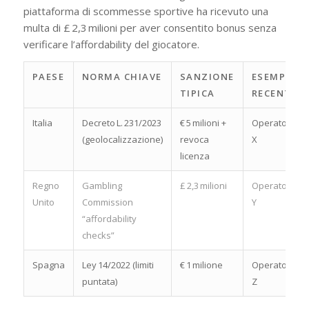
piattaforma di scommesse sportive ha ricevuto una
multa di £ 2,3 milioni per aver consentito bonus senza
verificare l’affordability del giocatore.
PAESE
NORMA CHIAVE
SANZIONE
ESEMPIO
TIPICA
RECENTE
Italia
Decreto L. 231/2023
€ 5 milioni +
Operatore
(geolocalizzazione)
revoca
X
licenza
Regno
Gambling
£ 2,3 milioni
Operatore
Unito
Commission
Y
“affordability
checks”
Spagna
Ley 14/2022 (limiti
€ 1 milione
Operatore
puntata)
Z