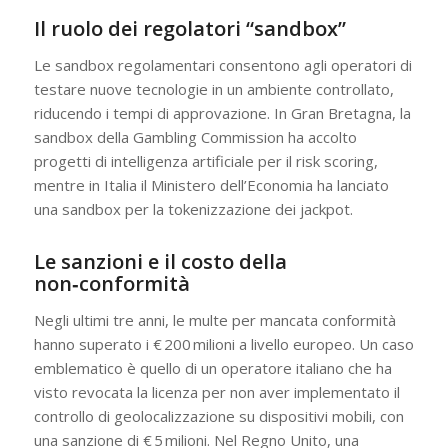
Il ruolo dei regolatori “sandbox”
Le sandbox regolamentari consentono agli operatori di
testare nuove tecnologie in un ambiente controllato,
riducendo i tempi di approvazione. In Gran Bretagna, la
sandbox della Gambling Commission ha accolto
progetti di intelligenza artificiale per il risk scoring,
mentre in Italia il Ministero dell’Economia ha lanciato
una sandbox per la tokenizzazione dei jackpot.
Le sanzioni e il costo della
non‑conformità
Negli ultimi tre anni, le multe per mancata conformità
hanno superato i € 200 milioni a livello europeo. Un caso
emblematico è quello di un operatore italiano che ha
visto revocata la licenza per non aver implementato il
controllo di geolocalizzazione su dispositivi mobili, con
una sanzione di € 5 milioni. Nel Regno Unito, una