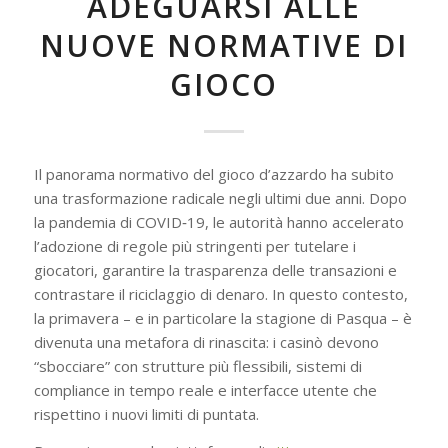
ADEGUARSI ALLE
NUOVE NORMATIVE DI
GIOCO
Il panorama normativo del gioco d’azzardo ha subito
una trasformazione radicale negli ultimi due anni. Dopo
la pandemia di COVID‑19, le autorità hanno accelerato
l’adozione di regole più stringenti per tutelare i
giocatori, garantire la trasparenza delle transazioni e
contrastare il riciclaggio di denaro. In questo contesto,
la primavera – e in particolare la stagione di Pasqua – è
divenuta una metafora di rinascita: i casinò devono
“sbocciare” con strutture più flessibili, sistemi di
compliance in tempo reale e interfacce utente che
rispettino i nuovi limiti di puntata.