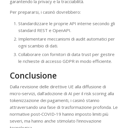
garantendo la privacy e la tracciabilità.
Per prepararsi, i casinò dovrebbero:
Standardizzare le proprie API interne secondo gli
standard REST e OpenAPI.
Implementare meccanismi di audit automatici per
ogni scambio di dati.
Collaborare con fornitori di data trust per gestire
le richieste di accesso GDPR in modo efficiente.
Conclusione
Dalla revisione delle direttive UE alla diffusione di
micro‑servizi, dall’adozione di AI per il risk scoring alla
tokenizzazione dei pagamenti, i casinò stanno
attraversando una fase di trasformazione profonda. Le
normative post‑COVID‑19 hanno imposto limiti più
severi, ma hanno anche stimolato l’innovazione
tecnologica.