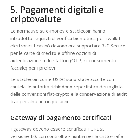
5. Pagamenti digitali e
criptovalute
Le normative su e‑money e stablecoin hanno
introdotto requisiti di verifica biometrica per i wallet
elettronici. I casinò devono ora supportare 3‑D Secure
per le carte di credito e offrire opzioni di
autenticazione a due fattori (OTP, riconoscimento
facciale) per i prelievi.
Le stablecoin come USDC sono state accolte con
cautela: le autorità richiedono reportistica dettagliata
delle conversioni fiat‑crypto e la conservazione di audit
trail per almeno cinque anni.
Gateway di pagamento certificati
I gateway devono essere certificati PCI‑DSS
versione 4.0, con controlli aggiuntivi per la crittografia