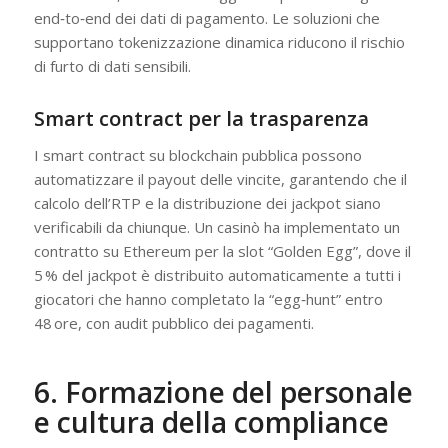
end‑to‑end dei dati di pagamento. Le soluzioni che
supportano tokenizzazione dinamica riducono il rischio
di furto di dati sensibili.
Smart contract per la trasparenza
I smart contract su blockchain pubblica possono
automatizzare il payout delle vincite, garantendo che il
calcolo dell’RTP e la distribuzione dei jackpot siano
verificabili da chiunque. Un casinò ha implementato un
contratto su Ethereum per la slot “Golden Egg”, dove il
5 % del jackpot è distribuito automaticamente a tutti i
giocatori che hanno completato la “egg‑hunt” entro
48 ore, con audit pubblico dei pagamenti.
6. Formazione del personale
e cultura della compliance