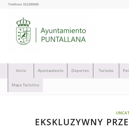
Teléfono 922430000
Inicio
Ayuntamiento
Deportes
Turismo
Per
Mapa Turístico
UNCAT
EKSKLUZYWNY PRZ