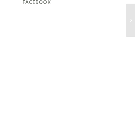
FACEBOOK