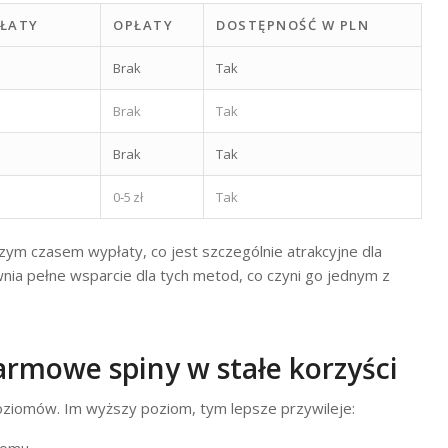
PŁATY
OPŁATY
DOSTĘPNOŚĆ W PLN
Brak
Tak
Brak
Tak
Brak
Tak
0‑5 zł
Tak
zym czasem wypłaty, co jest szczególnie atrakcyjne dla
nia pełne wsparcie dla tych metod, co czyni go jednym z
armowe spiny w stałe korzyści
poziomów. Im wyższy poziom, tym lepsze przywileje:
iomu.