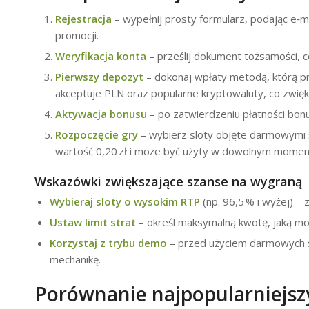
Rejestracja
– wypełnij prosty formularz, podając e‑ma
promocji.
Weryfikacja konta
– prześlij dokument tożsamości, c
Pierwszy depozyt
– dokonaj wpłaty metodą, którą pre
akceptuje PLN oraz popularne kryptowaluty, co zwięk
Aktywacja bonusu
– po zatwierdzeniu płatności bonu
Rozpoczęcie gry
– wybierz sloty objęte darmowymi 
wartość 0,20 zł i może być użyty w dowolnym momenci
Wskazówki zwiększające szanse na wygraną
Wybieraj sloty o wysokim RTP
(np. 96,5 % i wyżej) –
Ustaw limit strat
– określ maksymalną kwotę, jaką mo
Korzystaj z trybu demo
– przed użyciem darmowych s
mechanikę.
Porównanie najpopularniejsz