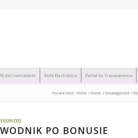
fil del contratante
Sede Electrónica
Portal de Transparencia
You are here:
Home
/
home
/
Uncategorized
/
Ek
EGORIZED
EWODNIK PO BONUSIE