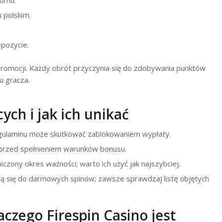
 polskim.
pozycie.
promocji. Każdy obrót przyczynia się do zdobywania punktów
u gracza.
ych i jak ich unikać
egulaminu może skutkować zablokowaniem wypłaty.
przed spełnieniem warunków bonusu.
zony okres ważności; warto ich użyć jak najszybciej.
ują się do darmowych spinów; zawsze sprawdzaj listę objętych
aczego Firespin Casino jest