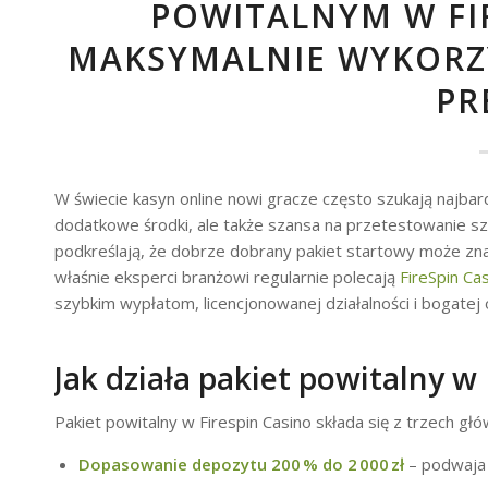
POWITALNYM W FIR
MAKSYMALNIE WYKORZ
PR
W świecie kasyn online nowi gracze często szukają najbard
dodatkowe środki, ale także szansa na przetestowanie sz
podkreślają, że dobrze dobrany pakiet startowy może zna
właśnie eksperci branżowi regularnie polecają
FireSpin Ca
szybkim wypłatom, licencjonowanej działalności i bogatej o
Jak działa pakiet powitalny w
Pakiet powitalny w Firespin Casino składa się z trzech g
Dopasowanie depozytu 200 % do 2 000 zł
– podwaja 