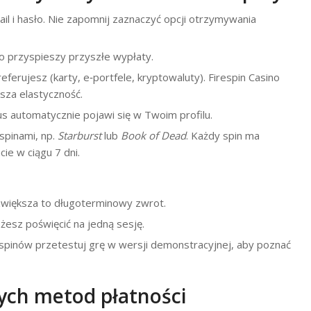
il i hasło. Nie zapomnij zaznaczyć opcji otrzymywania
o przyspieszy przyszłe wypłaty.
ferujesz (karty, e‑portfele, kryptowaluty). Firespin Casino
sza elastyczność.
s automatycznie pojawi się w Twoim profilu.
spinami, np.
Starburst
lub
Book of Dead
. Każdy spin ma
e w ciągu 7 dni.
 zwiększa to długoterminowy zwrot.
żesz poświęcić na jedną sesję.
pinów przetestuj grę w wersji demonstracyjnej, aby poznać
ych metod płatności