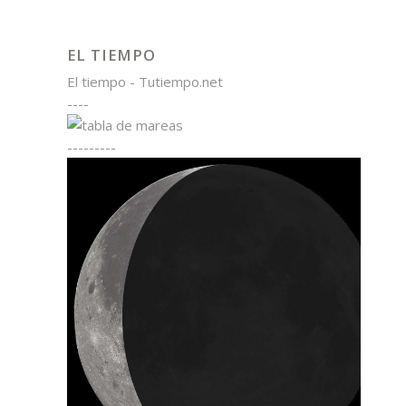
EL TIEMPO
El tiempo - Tutiempo.net
----
---------