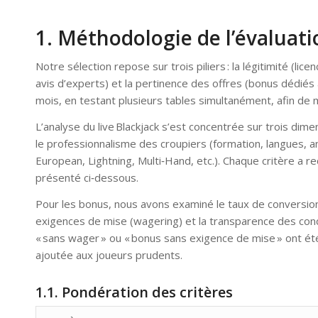
1. Méthodologie de l’évaluati
Notre sélection repose sur trois piliers : la légitimité (lic
avis d’experts) et la pertinence des offres (bonus dédiés 
mois, en testant plusieurs tables simultanément, afin de me
L’analyse du live Blackjack s’est concentrée sur trois dimens
le professionnalisme des croupiers (formation, langues, an
European, Lightning, Multi‑Hand, etc.). Chaque critère a 
présenté ci‑dessous.
Pour les bonus, nous avons examiné le taux de conversion
exigences de mise (wagering) et la transparence des condit
« sans wager » ou « bonus sans exigence de mise » ont été
ajoutée aux joueurs prudents.
1.1. Pondération des critères