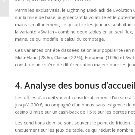
cashback...
Parmi les exclusivités, le Lightning Blackjack de Evolution 
sur la mise de base, augmentant la volatilité et le potent
mains simultanément, ce qui attire les joueurs souhaitant
la variante « Switch » combine deux tables en un seul flux,
mains, ce qui modifie le calcul du comptage.
Ces variantes ont été classées selon leur popularité (en no
Multi‑Hand (28 %), Classic (22 %), European (10 %) et Swi
constitue un critère de différenciation majeur pour les jou
4. Analyse des bonus d’accueil
Les offres d’accueil varient considérablement d’un site à
jusqu’à 200 €, accompagné d’un bonus sans exigence de mis
casino B mise sur un cash‑back de 15 % sur les pertes net
Les conditions de mise sont souvent le point de friction 
uniquement sur les jeux de table, ce qui réduit le nombre