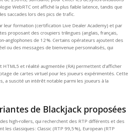
ologie WebRTC ont affiché la plus faible latence, tandis que
s saccades lors des pics de trafic.
r leur formation (certification Live Dealer Academy) et par
tes proposant des croupiers trilingues (anglais, français,
on‑anglophones de 12 %. Certains opérateurs ajoutent des
éel ou des messages de bienvenue personnalisés, qui
ant HTML5 et réalité augmentée (RA) permettent d’afficher
mptage de cartes virtuel pour les joueurs expérimentés. Cette
, a suscité un intérêt notable parmi les joueurs à la
variantes de Blackjack proposées
 des high‑rollers, qui recherchent des RTP différents et des
nt les classiques : Classic (RTP 99,5 %), European (RTP