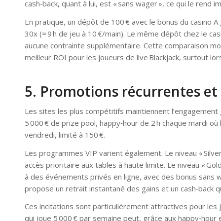
cash‑back, quant à lui, est « sans wager », ce qui le rend
En pratique, un dépôt de 100 € avec le bonus du casino A g
30x (≈ 9 h de jeu à 10 €/main). Le même dépôt chez le cas
aucune contrainte supplémentaire. Cette comparaison mon
meilleur ROI pour les joueurs de live Blackjack, surtout lo
5. Promotions récurrentes et
Les sites les plus compétitifs maintiennent l’engagement 
5 000 € de prize pool, happy‑hour de 2 h chaque mardi où
vendredi, limité à 150 €.
Les programmes VIP varient également. Le niveau « Silver 
accès prioritaire aux tables à haute limite. Le niveau « Go
à des événements privés en ligne, avec des bonus sans wage
propose un retrait instantané des gains et un cash‑back q
Ces incitations sont particulièrement attractives pour les
qui joue 5 000 € par semaine peut, grâce aux happy‑hour 