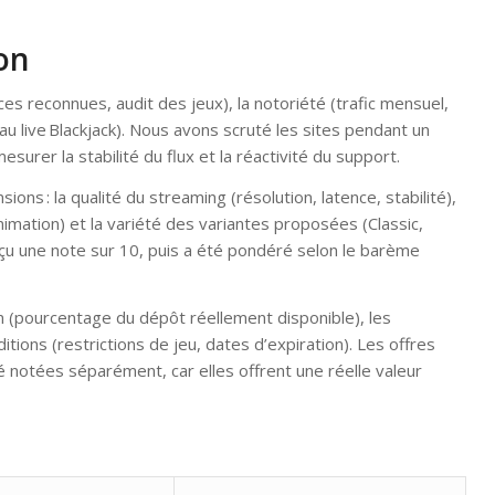
on
ences reconnues, audit des jeux), la notoriété (trafic mensuel,
au live Blackjack). Nous avons scruté les sites pendant un
surer la stabilité du flux et la réactivité du support.
ions : la qualité du streaming (résolution, latence, stabilité),
imation) et la variété des variantes proposées (Classic,
reçu une note sur 10, puis a été pondéré selon le barème
 (pourcentage du dépôt réellement disponible), les
ions (restrictions de jeu, dates d’expiration). Les offres
 notées séparément, car elles offrent une réelle valeur