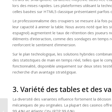
lors des mises rapides. Les plateformes utilisant la techn
celles basées sur HTML5 classique présentaient parfois de
Le professionnalisme des croupiers se mesure à la fois pa
leur capacité à animer la table. Nous avons noté que les si
espagnol) augmentent le taux de rétention des joueurs n
éléments d’interaction, comme des sondages en temps r
renforcent le sentiment d’immersion.
Sur le plan technologique, les solutions hybrides combin
des statistiques de main en temps réel, telles que le co
fonctionnalité, disponible uniquement sur deux sites testés
recherche d’un avantage stratégique.
3. Variété des tables et des 
La diversité des variantes influence fortement la décision
mécaniques de jeu originales. La plupart des casinos offre
Come i bonus “no‑deposit” stanno
99,4 %) et Atlantic City (RTP 99,6 %).
evolvendo: il ruolo emergente del