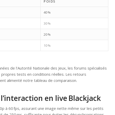
POIDS
40 %
30 %
20 %
10 %
ées de l’Autorité Nationale des Jeux, les forums spécialisés
propres tests en conditions réelles. Les retours
ement alimenté notre tableau de comparaison.
l’interaction en live Blackjack
p à 60 fps, assurant une image nette même sur les petits
 de 250 ms, suffisante pour éviter les désynchronisations