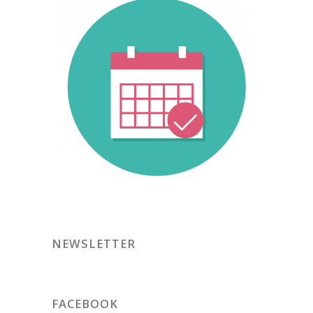
NEWSLETTER
FACEBOOK