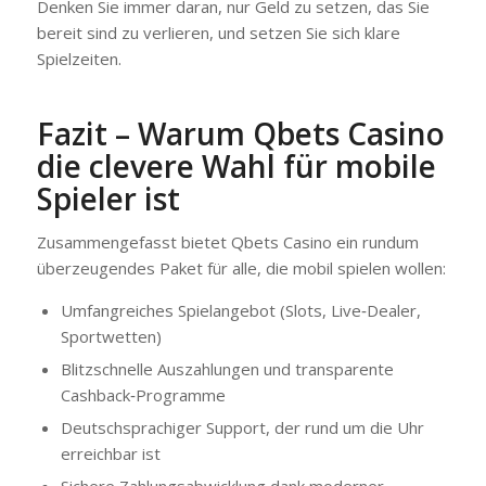
Denken Sie immer daran, nur Geld zu setzen, das Sie
bereit sind zu verlieren, und setzen Sie sich klare
Spielzeiten.
Fazit – Warum Qbets Casino
die clevere Wahl für mobile
Spieler ist
Zusammengefasst bietet Qbets Casino ein rundum
überzeugendes Paket für alle, die mobil spielen wollen:
Umfangreiches Spielangebot (Slots, Live‑Dealer,
Sportwetten)
Blitzschnelle Auszahlungen und transparente
Cashback‑Programme
Deutschsprachiger Support, der rund um die Uhr
erreichbar ist