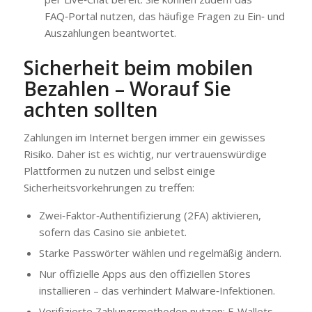
FAQ‑Portal nutzen, das häufige Fragen zu Ein‑ und
Auszahlungen beantwortet.
Sicherheit beim mobilen
Bezahlen – Worauf Sie
achten sollten
Zahlungen im Internet bergen immer ein gewisses
Risiko. Daher ist es wichtig, nur vertrauenswürdige
Plattformen zu nutzen und selbst einige
Sicherheitsvorkehrungen zu treffen:
Zwei‑Faktor‑Authentifizierung (2FA) aktivieren,
sofern das Casino sie anbietet.
Starke Passwörter wählen und regelmäßig ändern.
Nur offizielle Apps aus den offiziellen Stores
installieren – das verhindert Malware‑Infektionen.
Verifizierte Zahlungsmethoden nutzen; E‑Wallets