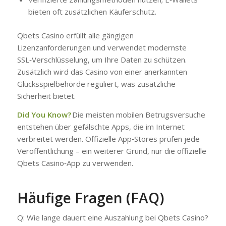
bieten oft zusätzlichen Käuferschutz.
Qbets Casino erfüllt alle gängigen
Lizenzanforderungen und verwendet modernste
SSL‑Verschlüsselung, um Ihre Daten zu schützen.
Zusätzlich wird das Casino von einer anerkannten
Glücksspielbehörde reguliert, was zusätzliche
Sicherheit bietet.
Did You Know?
Die meisten mobilen Betrugsversuche
entstehen über gefälschte Apps, die im Internet
verbreitet werden. Offizielle App‑Stores prüfen jede
Veröffentlichung – ein weiterer Grund, nur die offizielle
Qbets Casino‑App zu verwenden.
Häufige Fragen (FAQ)
Q: Wie lange dauert eine Auszahlung bei Qbets Casino?