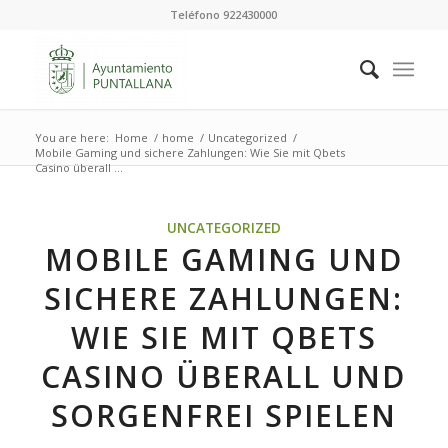
Teléfono 922430000
You are here:
Home
/
home
/
Uncategorized
/
Mobile Gaming und sichere Zahlungen: Wie Sie mit Qbets
Casino überall ...
UNCATEGORIZED
MOBILE GAMING UND
SICHERE ZAHLUNGEN:
WIE SIE MIT QBETS
CASINO ÜBERALL UND
SORGENFREI SPIELEN