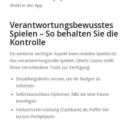
direkt in der App.
Verantwortungsbewusstes
Spielen – So behalten Sie die
Kontrolle
Ein weiterer wichtiger Aspekt beim mobilen Spielen ist
das verantwortungsvolle Spielen. Qbets Casino stellt
Ihnen verschiedene Tools zur Verfügung:
Einzahlungslimits setzen, um Ihr Budget zu
schützen.
Selbstausschluss‑Optionen, falls Sie eine Pause
benötigen.
Verlustrückerstattung (Cashback) als Puffer bei
kurzen Pechphasen.