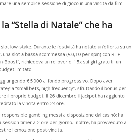
mare una semplice sessione di gioco in una vincita da film.
 la “Stella di Natale” che ha
 slot low‑stake. Durante le festività ha notato un’offerta su un
re”, una slot a bassa scommessa (€ 0,10 per spin) con RTP
‑Boost”, richiedeva un rollover di 15x sui giri gratuiti, un
budget limitato.
a, aggiungendo € 5 000 al fondo progressivo. Dopo aver
rategia “small bets, high frequency”, sfruttando il bonus per
are il proprio budget. Il 26 dicembre il jackpot ha raggiunto
ditato la vincita entro 24 ore.
di responsible gambling messi a disposizione dal casinò: ha
la session timer a 2 ore per giorno. Inoltre, ha provveduto a
stire l’emozione post‑vincita.