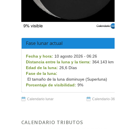
Fase lunar actual
Fecha y hora:
10 agosto 2026 - 06:26
Distancia entre la luna y la tierra:
364.143 km
Edad de la luna:
26,6 Días
Fase de la luna:
El tamaño de la luna disminuye (Superluna)
Porcentaje de visibilidad:
9%
Calendario lunar
Calendario-365.es
CALENDARIO TRIBUTOS