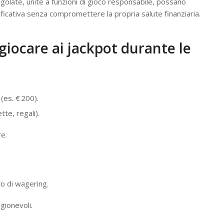
golate, unite a funzioni di gioco responsabile, possano
nificativa senza compromettere la propria salute finanziaria.
 giocare ai jackpot durante le
(es. € 200).
tte, regali).
re.
to di wagering.
agionevoli.