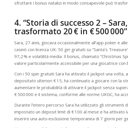
sfruttare i bonus natalizi in modo consapevole può trasfor
4. “Storia di successo 2 – Sara,
trasformato 20 € in € 500 000”
Sara, 27 anni, giocava occasionalmente all’app poker e alle
casinò con licenza UK: 50 giri gratuiti su “Santa’s Treasu
97,2 % e volatilità media. Il bonus, chiamato “Christmas Spin
valore particolarmente accessibile per una giocatrice con 
Con i 50 spin gratuiti Sara ha attivato il jackpot una volt
depositato ulteriori € 15, ha continuato a giocare con la st
aumentare le probabilità di attivare il jackpot senza super
€ 500 000 e il sistema, conforme alle norme UKGC, ha accre
Durante l’intero percorso Sara ha utilizzato gli strumenti 
impostato un deposit limit di € 100 al mese e ha attivato 
inserire una auto‑esclusione temporanea di 7 giorni per ge