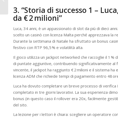
curso escolar en
3. “Storia di successo 1 – Luca
Puntallana
da € 2 milioni”
Luca, 34 anni, è un appassionato di slot da più di dieci ann
scelto un casinò con licenza Malta perché apprezzava la re
Durante la settimana di Natale ha sfruttato un bonus casino
festivo con RTP 96,5 % e volatilità alta.
Il gioco utilizza un jackpot networked che raccoglie il 1 % d
di puntate aggiuntive, contribuendo significativamente al 
vincente, il jackpot ha raggiunto € 2 milioni e il sistema 
licenza ADM che richiede tempi di pagamento entro 48 ore
Luca ha dovuto completare un breve processo di verifica KY
completato in tre giorni lavorativi. La sua esperienza dimost
bonus (in questo caso il rollover era 20x, facilmente gestib
del sito.
La lezione per i lettori è chiara: scegliere un operatore co