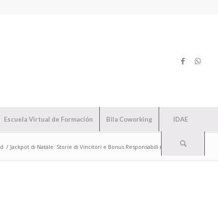
Escuela Virtual de Formación
Bila Coworking
IDAE
ed
/
Jackpot di Natale: Storie di Vincitori e Bonus Responsabili nei Casinò ...