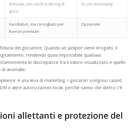
Annuale, con verifica dei log di
Sì, con timestamp
gioco
Facoltativo, ma consigliato per
Opzionale
licenze premium
 fiducia del giocatore. Quando un jackpot viene erogato, il
digitalmente, rendendo quasi impossibile qualsiasi
ostantemente le discrepanze tra il valore visualizzato e quello
 di anomalie.
liance: è una leva di marketing. I giocatori scelgono casinò
DM o altre autorizzazioni locali, perché sanno che dietro c’è
ioni allettanti e protezione del