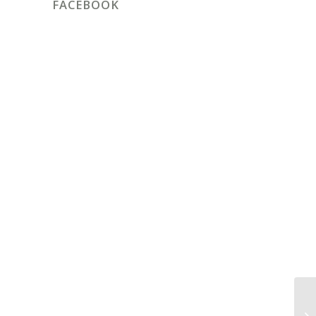
FACEBOOK
Bl
To