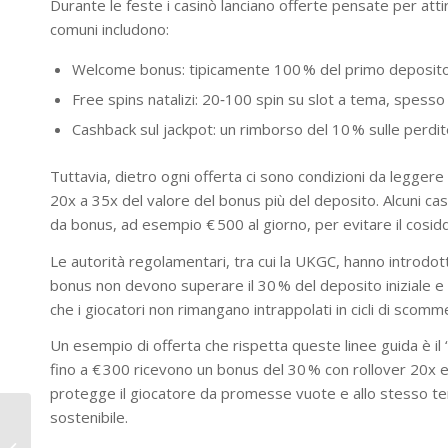
Durante le feste i casinò lanciano offerte pensate per attirar
comuni includono:
Welcome bonus: tipicamente 100 % del primo deposito fi
Free spins natalizi: 20‑100 spin su slot a tema, spesso 
Cashback sul jackpot: un rimborso del 10 % sulle perdit
Tuttavia, dietro ogni offerta ci sono condizioni da leggere
20x a 35x del valore del bonus più del deposito. Alcuni casi
da bonus, ad esempio € 500 al giorno, per evitare il cosid
Le autorità regolamentari, tra cui la UKGC, hanno introdot
bonus non devono superare il 30 % del deposito iniziale e
che i giocatori non rimangano intrappolati in cicli di scomme
Un esempio di offerta che rispetta queste linee guida è il 
fino a € 300 ricevono un bonus del 30 % con rollover 20x e 
protegge il giocatore da promesse vuote e allo stesso te
sostenibile.
Más de 160 escolares
comienzan el nuevo