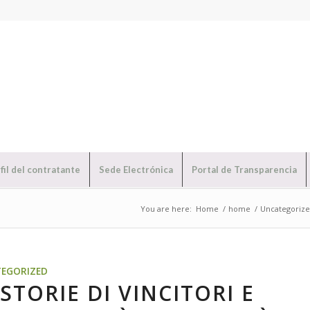
fil del contratante
Sede Electrónica
Portal de Transparencia
You are here:
Home
/
home
/
Uncategoriz
EGORIZED
STORIE DI VINCITORI E