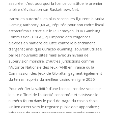
assurée ; c’est pourquoi la licence constitue le premier
critère d’évaluation sur Basketnews.Net.
Parmi les autorités les plus reconnues figurent la Malta
Gaming Authority (MGA), réputée pour son cadre fiscal
attractif mais strict sur le RTP moyen ; l’UK Gambling
Commission (UKGC), qui impose des exigences
élevées en matière de lutte contre le blanchiment
d’argent ; ainsi que Curaçao eGaming, souvent utilisée
par les nouveaux sites mais avec un niveau de
supervision moindre. D’autres juridictions comme
l’Autorité Nationale des Jeux (ANJ) en France ou la
Commission des Jeux de Gibraltar gagnent également
du terrain auprès du meilleur casino en ligne 2026.
Pour vérifier la validité d’une licence, rendez‑vous sur
le site officiel de l’autorité concernée et saisissez le
numéro fourni dans le pied‑de‑page du casino choisi.
Un lien direct vers le registre public doit apparaître ;
l’absence de cette transparence est immédiatement