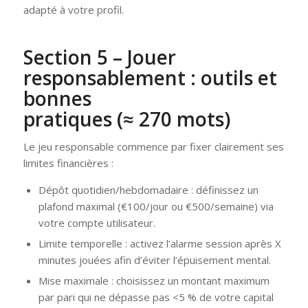
adapté à votre profil.
Section 5 – Jouer
responsablement : outils et
bonnes
pratiques (≈ 270 mots)
Le jeu responsable commence par fixer clairement ses
limites financières :
Dépôt quotidien/hebdomadaire : définissez un
plafond maximal (€100/jour ou €500/semaine) via
votre compte utilisateur.
Limite temporelle : activez l’alarme session après X
minutes jouées afin d’éviter l’épuisement mental.
Mise maximale : choisissez un montant maximum
par pari qui ne dépasse pas <5 % de votre capital