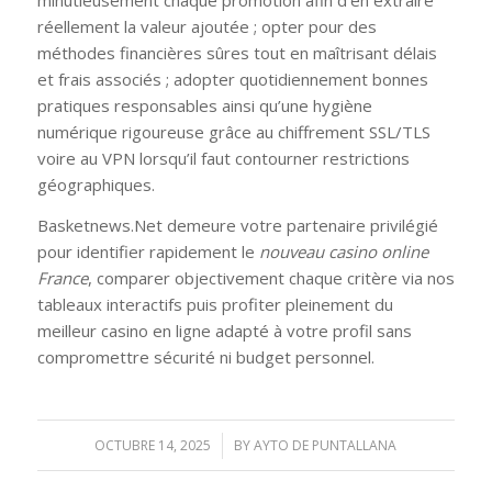
minutieusement chaque promotion afin d’en extraire
réellement la valeur ajoutée ; opter pour des
méthodes financières sûres tout en maîtrisant délais
et frais associés ; adopter quotidiennement bonnes
pratiques responsables ainsi qu’une hygiène
numérique rigoureuse grâce au chiffrement SSL/TLS
voire au VPN lorsqu’il faut contourner restrictions
géographiques.
Basketnews.Net demeure votre partenaire privilégié
pour identifier rapidement le
nouveau casino online
France
, comparer objectivement chaque critère via nos
tableaux interactifs puis profiter pleinement du
meilleur casino en ligne adapté à votre profil sans
compromettre sécurité ni budget personnel.
OCTUBRE 14, 2025
/
BY
AYTO DE PUNTALLANA