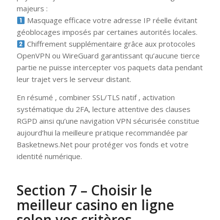
majeurs :
Masquage efficace votre adresse IP réelle évitant
géoblocages imposés par certaines autorités locales.
Chiffrement supplémentaire grâce aux protocoles
OpenVPN ou WireGuard garantissant qu’aucune tierce
partie ne puisse intercepter vos paquets data pendant
leur trajet vers le serveur distant.
En résumé , combiner SSL/TLS natif , activation
systématique du 2FA, lecture attentive des clauses
RGPD ainsi qu’une navigation VPN sécurisée constitue
aujourd’hui la meilleure pratique recommandée par
Basketnews.Net pour protéger vos fonds et votre
identité numérique.
Section 7 – Choisir le
meilleur casino en ligne
selon vos critères