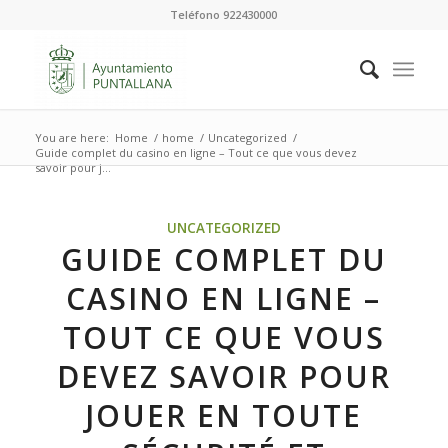
Teléfono 922430000
You are here:
Home
/
home
/
Uncategorized
/
Guide complet du casino en ligne – Tout ce que vous devez
savoir pour j...
UNCATEGORIZED
GUIDE COMPLET DU
CASINO EN LIGNE –
TOUT CE QUE VOUS
DEVEZ SAVOIR POUR
JOUER EN TOUTE