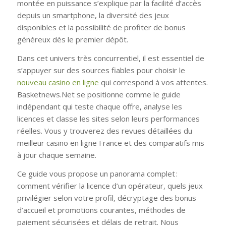
montée en puissance s’explique par la facilité d’accès
depuis un smartphone, la diversité des jeux
disponibles et la possibilité de profiter de bonus
généreux dès le premier dépôt.
Dans cet univers très concurrentiel, il est essentiel de
s’appuyer sur des sources fiables pour choisir le
nouveau casino en ligne
qui correspond à vos attentes.
Basketnews.Net se positionne comme le guide
indépendant qui teste chaque offre, analyse les
licences et classe les sites selon leurs performances
réelles. Vous y trouverez des revues détaillées du
meilleur casino en ligne France et des comparatifs mis
à jour chaque semaine.
Ce guide vous propose un panorama complet :
comment vérifier la licence d’un opérateur, quels jeux
privilégier selon votre profil, décryptage des bonus
d’accueil et promotions courantes, méthodes de
paiement sécurisées et délais de retrait. Nous