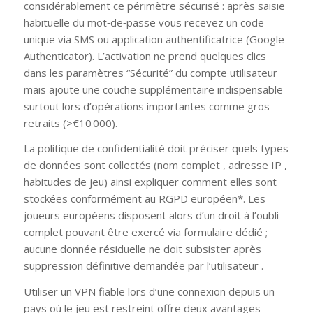
considérablement ce périmètre sécurisé : après saisie
habituelle du mot‑de‑passe vous recevez un code
unique via SMS ou application authentificatrice (Google
Authenticator). L’activation ne prend quelques clics
dans les paramètres “Sécurité” du compte utilisateur
mais ajoute une couche supplémentaire indispensable
surtout lors d’opérations importantes comme gros
retraits (>€10 000).
La politique de confidentialité doit préciser quels types
de données sont collectés (nom complet , adresse IP ,
habitudes de jeu) ainsi expliquer comment elles sont
stockées conformément au RGPD européen*. Les
joueurs européens disposent alors d’un droit à l’oubli
complet pouvant être exercé via formulaire dédié ;
aucune donnée résiduelle ne doit subsister après
suppression définitive demandée par l’utilisateur .
Utiliser un VPN fiable lors d’une connexion depuis un
pays où le jeu est restreint offre deux avantages