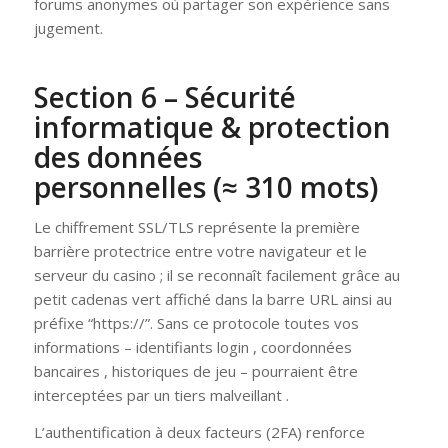
forums anonymes où partager son expérience sans
jugement.
Section 6 – Sécurité
informatique & protection
des données
personnelles (≈ 310 mots)
Le chiffrement SSL/TLS représente la première
barrière protectrice entre votre navigateur et le
serveur du casino ; il se reconnaît facilement grâce au
petit cadenas vert affiché dans la barre URL ainsi au
préfixe “https://”. Sans ce protocole toutes vos
informations – identifiants login , coordonnées
bancaires , historiques de jeu – pourraient être
interceptées par un tiers malveillant .
L’authentification à deux facteurs (2FA) renforce