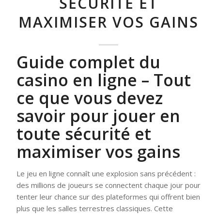
SÉCURITÉ ET
MAXIMISER VOS GAINS
Guide complet du
casino en ligne – Tout
ce que vous devez
savoir pour jouer en
toute sécurité et
maximiser vos gains
Le jeu en ligne connaît une explosion sans précédent :
des millions de joueurs se connectent chaque jour pour
tenter leur chance sur des plateformes qui offrent bien
plus que les salles terrestres classiques. Cette