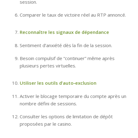
session.
Comparer le taux de victoire réel au RTP annoncé.
Reconnaître les signaux de dépendance
Sentiment d’anxiété dès la fin de la session.
Besoin compulsif de “continuer” même après
plusieurs pertes virtuelles.
Utiliser les outils d’auto‑exclusion
Activer le blocage temporaire du compte après un
nombre défini de sessions.
Consulter les options de limitation de dépôt
proposées par le casino.