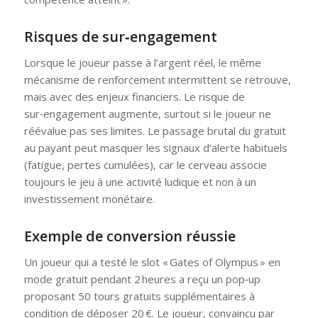
Risques de sur‑engagement
Lorsque le joueur passe à l’argent réel, le même
mécanisme de renforcement intermittent se retrouve,
mais avec des enjeux financiers. Le risque de
sur‑engagement augmente, surtout si le joueur ne
réévalue pas ses limites. Le passage brutal du gratuit
au payant peut masquer les signaux d’alerte habituels
(fatigue, pertes cumulées), car le cerveau associe
toujours le jeu à une activité ludique et non à un
investissement monétaire.
Exemple de conversion réussie
Un joueur qui a testé le slot « Gates of Olympus » en
mode gratuit pendant 2 heures a reçu un pop‑up
proposant 50 tours gratuits supplémentaires à
condition de déposer 20 €. Le joueur, convaincu par