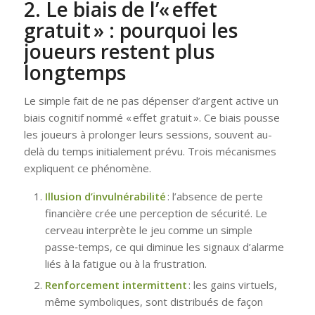
2. Le biais de l’« effet
gratuit » : pourquoi les
joueurs restent plus
longtemps
Le simple fait de ne pas dépenser d’argent active un
biais cognitif nommé « effet gratuit ». Ce biais pousse
les joueurs à prolonger leurs sessions, souvent au-
delà du temps initialement prévu. Trois mécanismes
expliquent ce phénomène.
Illusion d’invulnérabilité
: l’absence de perte
financière crée une perception de sécurité. Le
cerveau interprète le jeu comme un simple
passe‑temps, ce qui diminue les signaux d’alarme
liés à la fatigue ou à la frustration.
Renforcement intermittent
: les gains virtuels,
même symboliques, sont distribués de façon