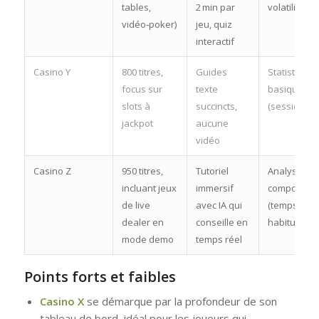
tables,
2 min par
volatilité, ga
vidéo‑poker)
jeu, quiz
interactif
Casino Y
800 titres,
Guides
Statistiques
focus sur
texte
basiques
slots à
succincts,
(sessions, g
jackpot
aucune
vidéo
Casino Z
950 titres,
Tutoriel
Analyse
incluant jeux
immersif
comporteme
de live
avec IA qui
(temps de j
dealer en
conseille en
habitudes)
mode demo
temps réel
Points forts et faibles
Casino X
se démarque par la profondeur de son
tableau de bord, idéal pour les joueurs qui