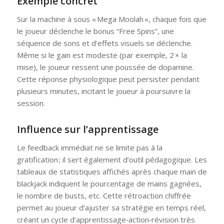
Exemple concret
Sur la machine à sous « Mega Moolah », chaque fois que
le joueur déclenche le bonus “Free Spins”, une
séquence de sons et d’effets visuels se déclenche.
Même si le gain est modeste (par exemple, 2 × la
mise), le joueur ressent une poussée de dopamine.
Cette réponse physiologique peut persister pendant
plusieurs minutes, incitant le joueur à poursuivre la
session.
Influence sur l’apprentissage
Le feedback immédiat ne se limite pas à la
gratification ; il sert également d’outil pédagogique. Les
tableaux de statistiques affichés après chaque main de
blackjack indiquent le pourcentage de mains gagnées,
le nombre de busts, etc. Cette rétroaction chiffrée
permet au joueur d’ajuster sa stratégie en temps réel,
créant un cycle d’apprentissage‑action‑révision très