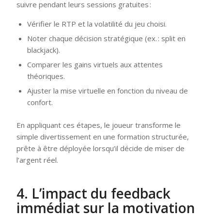
suivre pendant leurs sessions gratuites :
Vérifier le RTP et la volatilité du jeu choisi.
Noter chaque décision stratégique (ex. : split en
blackjack).
Comparer les gains virtuels aux attentes
théoriques.
Ajuster la mise virtuelle en fonction du niveau de
confort.
En appliquant ces étapes, le joueur transforme le
simple divertissement en une formation structurée,
prête à être déployée lorsqu’il décide de miser de
l’argent réel.
4. L’impact du feedback
immédiat sur la motivation