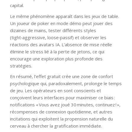
capital.
Le même phénomène apparaît dans les jeux de table.
Un joueur de poker en mode démo peut jouer des
dizaines de mains, tester différents styles
(tight‑aggressive, loose‑passif) et observer les
réactions des avatars IA. L’absence de mise réelle
élimine le stress lié à la perte de jetons, ce qui
encourage une exploration plus profonde des
stratégies.
En résumé, l’effet gratuit crée une zone de confort
psychologique qui, paradoxalement, prolonge le temps
de jeu. Les opérateurs en sont conscients et
conçoivent leurs interfaces pour maximiser ce biais :
notifications « Vous avez joué 30 minutes, continuez ! »,
récompenses de connexion quotidienne, et autres
incitations qui exploitent la propension naturelle du
cerveau à chercher la gratification immédiate.