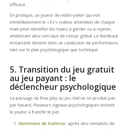
efficace.
En pratique, un joueur de vidéo‑poker qui voit
immédiatement le « EV » (valeur attendue) de chaque
main peut identifier les mains à garder ou à rejeter,
améliorant ainsi son taux de retour global. Le feedback
instantané devient donc un catalyseur de performance,
tant sur le plan psychologique que technique.
5. Transition du jeu gratuit
au jeu payant : le
déclencheur psychologique
Le passage du free play au jeu réel ne se produit pas
par hasard. Plusieurs signaux psychologiques incitent
le joueur à franchir le pas.
Sentiment de maîtrise
: après des centaines de