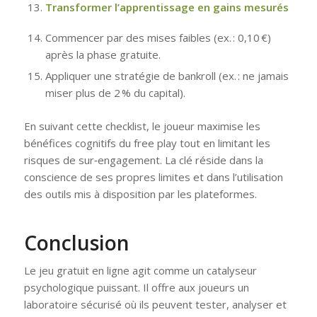
Transformer l’apprentissage en gains mesurés
Commencer par des mises faibles (ex. : 0,10 €)
après la phase gratuite.
Appliquer une stratégie de bankroll (ex. : ne jamais
miser plus de 2 % du capital).
En suivant cette checklist, le joueur maximise les
bénéfices cognitifs du free play tout en limitant les
risques de sur‑engagement. La clé réside dans la
conscience de ses propres limites et dans l’utilisation
des outils mis à disposition par les plateformes.
Conclusion
Le jeu gratuit en ligne agit comme un catalyseur
psychologique puissant. Il offre aux joueurs un
laboratoire sécurisé où ils peuvent tester, analyser et