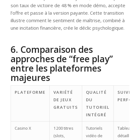
son taux de victoire de 48 % en mode démo, accepte
l’offre et passe à la version payante. Cette transition
illustre comment le sentiment de maîtrise, combiné à
une incitation financière, crée le déclic psychologique.
6. Comparaison des
approches de “free play”
entre les plateformes
majeures
PLATEFORME
VARIÉTÉ
QUALITÉ
SUIVI DE
DE JEUX
DU
PERFORM
GRATUITS
TUTORIEL
INTÉGRÉ
Casino X
1 200 titres
Tutoriels
Tableau de
(slots,
vidéo de
détaillé (RT