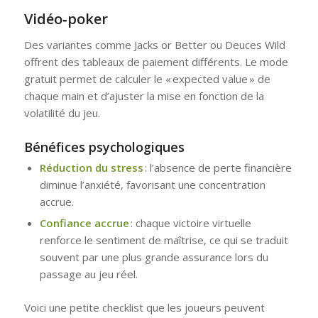
Vidéo‑poker
Des variantes comme Jacks or Better ou Deuces Wild
offrent des tableaux de paiement différents. Le mode
gratuit permet de calculer le « expected value » de
chaque main et d’ajuster la mise en fonction de la
volatilité du jeu.
Bénéfices psychologiques
Réduction du stress
: l’absence de perte financière
diminue l’anxiété, favorisant une concentration
accrue.
Confiance accrue
: chaque victoire virtuelle
renforce le sentiment de maîtrise, ce qui se traduit
souvent par une plus grande assurance lors du
passage au jeu réel.
Voici une petite checklist que les joueurs peuvent