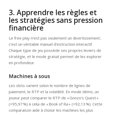
3. Apprendre les règles et
les stratégies sans pression
financière
Le free play n’est pas seulement un divertissement ;
c’est un véritable manuel d’instruction interactif.
Chaque type de jeu possède ses propres leviers de
stratégie, et le mode gratuit permet de les explorer
en profondeur.
Machines à sous
Les slots varient selon le nombre de lignes de
paiement, le RTP et la volatilité. En mode démo, un
joueur peut comparer le RTP de « Gonzo’s Quest »
(≈95,97 %) à celui de « Book of Ra » (≈92,13 %). Cette
comparaison aide à choisir les machines les plus