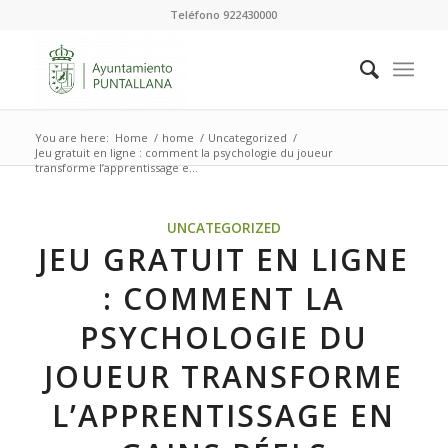
Teléfono 922430000
You are here:
Home
/
home
/
Uncategorized
/
Jeu gratuit en ligne : comment la psychologie du joueur
transforme l’apprentissage e...
UNCATEGORIZED
JEU GRATUIT EN LIGNE
: COMMENT LA
PSYCHOLOGIE DU
JOUEUR TRANSFORME
L’APPRENTISSAGE EN