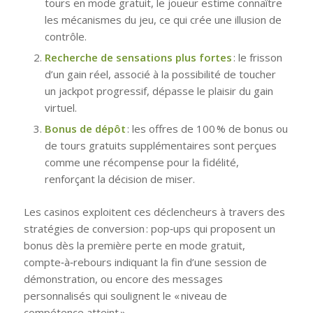
tours en mode gratuit, le joueur estime connaître
les mécanismes du jeu, ce qui crée une illusion de
contrôle.
Recherche de sensations plus fortes
: le frisson
d’un gain réel, associé à la possibilité de toucher
un jackpot progressif, dépasse le plaisir du gain
virtuel.
Bonus de dépôt
: les offres de 100 % de bonus ou
de tours gratuits supplémentaires sont perçues
comme une récompense pour la fidélité,
renforçant la décision de miser.
Les casinos exploitent ces déclencheurs à travers des
stratégies de conversion : pop‑ups qui proposent un
bonus dès la première perte en mode gratuit,
compte‑à‑rebours indiquant la fin d’une session de
démonstration, ou encore des messages
personnalisés qui soulignent le « niveau de
compétence atteint ».