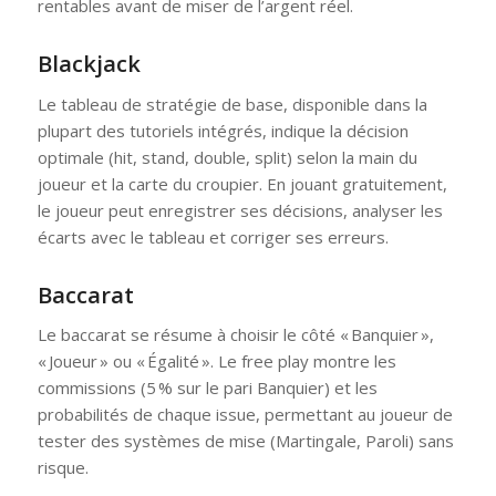
rentables avant de miser de l’argent réel.
Blackjack
Le tableau de stratégie de base, disponible dans la
plupart des tutoriels intégrés, indique la décision
optimale (hit, stand, double, split) selon la main du
joueur et la carte du croupier. En jouant gratuitement,
le joueur peut enregistrer ses décisions, analyser les
écarts avec le tableau et corriger ses erreurs.
Baccarat
Le baccarat se résume à choisir le côté « Banquier »,
« Joueur » ou « Égalité ». Le free play montre les
commissions (5 % sur le pari Banquier) et les
probabilités de chaque issue, permettant au joueur de
tester des systèmes de mise (Martingale, Paroli) sans
risque.