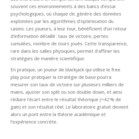
souvent ces environnements à des bancs d’essai
psychologiques, où chaque clic génère des données
exploitées par les algorithmes d’optimisation du
casino. Les joueurs, à leur tour, bénéficient d’un retour
d’information détaillé : taux de victoire, pertes
cumulées, nombre de tours joués. Cette transparence,
rare dans les salles physiques, permet d’affiner les
stratégies de manière scientifique.
En pratique, un joueur de blackjack qui utilise le free
play pour pratiquer la stratégie de base pourra
mesurer son taux de victoire sur plusieurs milliers de
mains, ajuster son split ou son double down, et ainsi
réduire l’écart entre le résultat théorique (≈42 % de
gain) et son résultat réel. Le laboratoire gratuit devient
alors un pont entre la théorie académique et
l’expérience concrète.