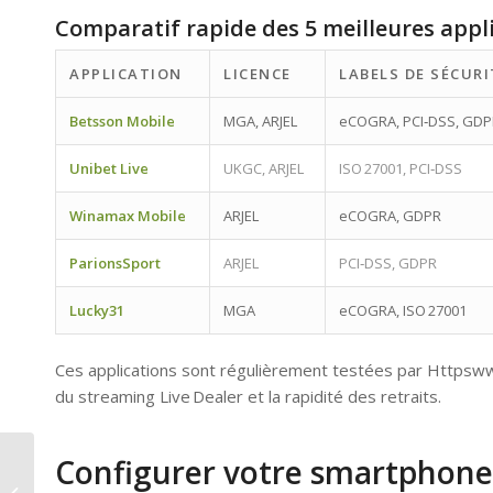
Comparatif rapide des 5 meilleures appl
APPLICATION
LICENCE
LABELS DE SÉCURI
Betsson Mobile
MGA, ARJEL
eCOGRA, PCI‑DSS, GDP
Unibet Live
UKGC, ARJEL
ISO 27001, PCI‑DSS
Winamax Mobile
ARJEL
eCOGRA, GDPR
ParionsSport
ARJEL
PCI‑DSS, GDPR
Lucky31
MGA
eCOGRA, ISO 27001
Ces applications sont régulièrement testées par Httpswww.L
du streaming Live Dealer et la rapidité des retraits.
Concluye con éxito el
Configurer votre smartphone
programa formativo