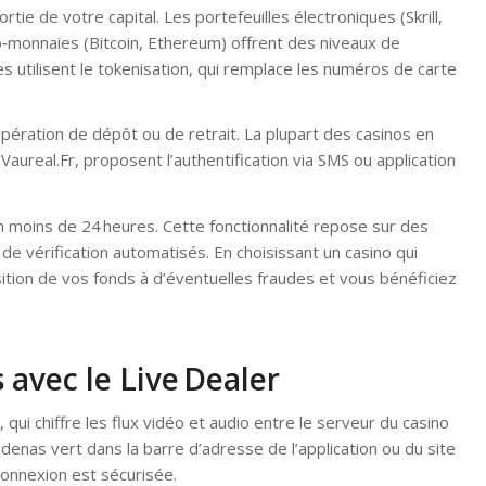
ie de votre capital. Les portefeuilles électroniques (Skrill,
pto‑monnaies (Bitcoin, Ethereum) offrent des niveaux de
es utilisent le tokenisation, qui remplace les numéros de carte
opération de dépôt ou de retrait. La plupart des casinos en
ureal.Fr, proposent l’authentification via SMS ou application
n moins de 24 heures. Cette fonctionnalité repose sur des
de vérification automatisés. En choisissant un casino qui
ition de vos fonds à d’éventuelles fraudes et vous bénéficiez
avec le Live Dealer
qui chiffre les flux vidéo et audio entre le serveur du casino
adenas vert dans la barre d’adresse de l’application ou du site
onnexion est sécurisée.