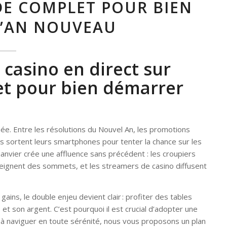
IDE COMPLET POUR BIEN
L’AN NOUVEAU
 casino en direct sur
et pour bien démarrer
ée. Entre les résolutions du Nouvel An, les promotions
rs sortent leurs smartphones pour tenter la chance sur les
 janvier crée une affluence sans précédent : les croupiers
tteignent des sommets, et les streamers de casino diffusent
gains, le double enjeu devient clair : profiter des tables
t son argent. C’est pourquoi il est crucial d’adopter une
r à naviguer en toute sérénité, nous vous proposons un plan