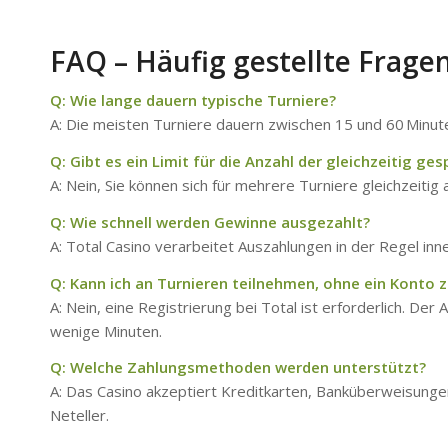
FAQ – Häufig gestellte Frage
Q: Wie lange dauern typische Turniere?
A: Die meisten Turniere dauern zwischen 15 und 60 Minut
Q: Gibt es ein Limit für die Anzahl der gleichzeitig ges
A: Nein, Sie können sich für mehrere Turniere gleichzeitig
Q: Wie schnell werden Gewinne ausgezahlt?
A: Total Casino verarbeitet Auszahlungen in der Regel inn
Q: Kann ich an Turnieren teilnehmen, ohne ein Konto 
A: Nein, eine Registrierung bei Total ist erforderlich. De
wenige Minuten.
Q: Welche Zahlungsmethoden werden unterstützt?
A: Das Casino akzeptiert Kreditkarten, Banküberweisungen
Neteller.