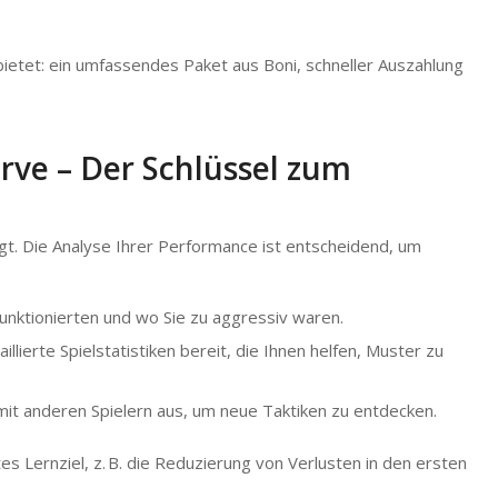
bietet: ein umfassendes Paket aus Boni, schneller Auszahlung
rve – Der Schlüssel zum
iegt. Die Analyse Ihrer Performance ist entscheidend, um
funktionierten und wo Sie zu aggressiv waren.
aillierte Spielstatistiken bereit, die Ihnen helfen, Muster zu
mit anderen Spielern aus, um neue Taktiken zu entdecken.
es Lernziel, z. B. die Reduzierung von Verlusten in den ersten