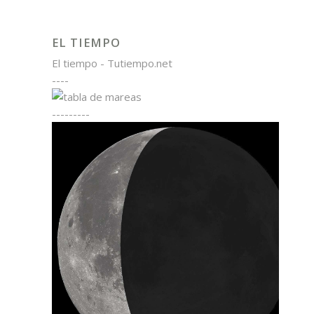
EL TIEMPO
El tiempo - Tutiempo.net
----
---------