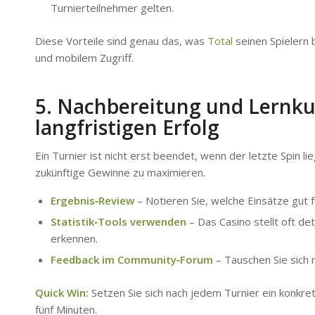
Turnierteilnehmer gelten.
Diese Vorteile sind genau das, was
Total
seinen Spielern 
und mobilem Zugriff.
5. Nachbereitung und Lernku
langfristigen Erfolg
Ein Turnier ist nicht erst beendet, wenn der letzte Spin l
zukünftige Gewinne zu maximieren.
Ergebnis‑Review
– Notieren Sie, welche Einsätze gut 
Statistik‑Tools verwenden
– Das Casino stellt oft det
erkennen.
Feedback im Community‑Forum
– Tauschen Sie sich 
Quick Win:
Setzen Sie sich nach jedem Turnier ein konkret
fünf Minuten.