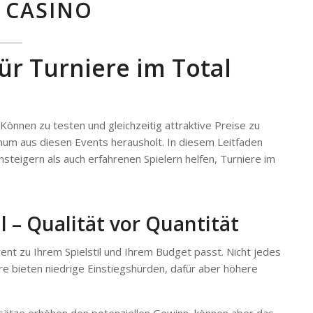
 CASINO
ür Turniere im Total
önnen zu testen und gleichzeitig attraktive Preise zu
mum aus diesen Events herausholt. In diesem Leitfaden
nsteigern als auch erfahrenen Spielern helfen, Turniere im
l – Qualität vor Quantität
Event zu Ihrem Spielstil und Ihrem Budget passt. Nicht jedes
ere bieten niedrige Einstiegshürden, dafür aber höhere
sätze erhöhen den potenziellen Gewinn, können aber das