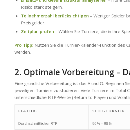
Risiko stark steigern.
Teilnehmerzahl berücksichtigen
– Weniger Spieler b
Preisgelder.
Zeitplan prüfen
– Wählen Sie Turniere, die in Ihre Spi
Pro Tipp:
Nutzen Sie die Turnier‑Kalender‑Funktion des C
werden.
2. Optimale Vorbereitung – 
Eine gründliche Vorbereitung ist das A und O. Beginnen Si
jeweiligen Turniers zu studieren. Viele Turniere im Total 
unterschiedliche RTP‑Werte (Return to Player) und Volatil
FEATURE
SLOT‑TURNIER
Durchschnittlicher RTP
96 % – 98 %