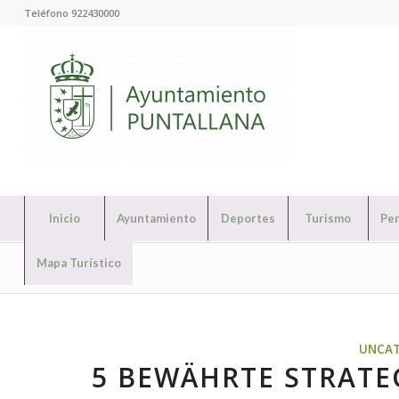
Teléfono 922430000
Inicio
Ayuntamiento
Deportes
Turismo
Per
Mapa Turístico
UNCAT
5 BEWÄHRTE STRATE