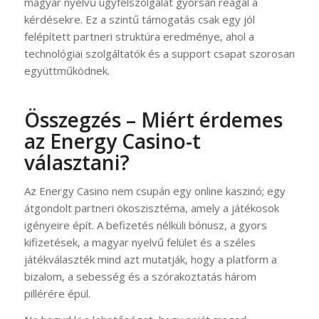
magyar nyelvű ügyfélszolgálat gyorsan reagál a
kérdésekre. Ez a szintű támogatás csak egy jól
felépített partneri struktúra eredménye, ahol a
technológiai szolgáltatók és a support csapat szorosan
együttműködnek.
Összegzés – Miért érdemes
az Energy Casino-t
választani?
Az Energy Casino nem csupán egy online kaszinó; egy
átgondolt partneri ökoszisztéma, amely a játékosok
igényeire épít. A befizetés nélküli bónusz, a gyors
kifizetések, a magyar nyelvű felület és a széles
játékválaszték mind azt mutatják, hogy a platform a
bizalom, a sebesség és a szórakoztatás három
pillérére épül.