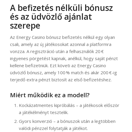
A befizetés nélküli bónusz
és az üdvözlő ajánlat
szerepe
Az Energy Casino bónusz befizetés nélkül egy olyan
csali, amely az új játékosokat azonnal a platformra
vonzza. A regisztráció után a felhasználók 20 €
ingyenes pörgetést kapnak, anélkül, hogy saját pénzt
kellene befizetniük. Ezt követi az Energy Casino
üdvözlő bónusz, amely 100 % match és akár 200 €-ig
terjedő extra pénzt biztosít az első befizetéshez.
Miért működik ez a modell?
Kockázatmentes kipróbálás – a játékosok először
a játékélményt tesztelik.
Gyors konverzió – a bónuszok után a legtöbben
valódi pénzzel folytatják a játékot.