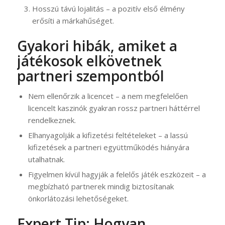
Hosszú távú lojalitás – a pozitív első élmény
erősíti a márkahűséget.
Gyakori hibák, amiket a
játékosok elkövetnek
partneri szempontból
Nem ellenőrzik a licencet – a nem megfelelően
licencelt kaszinók gyakran rossz partneri háttérrel
rendelkeznek.
Elhanyagolják a kifizetési feltételeket – a lassú
kifizetések a partneri együttműködés hiányára
utalhatnak.
Figyelmen kívül hagyják a felelős játék eszközeit – a
megbízható partnerek mindig biztosítanak
önkorlátozási lehetőségeket.
Expert Tip: Hogyan