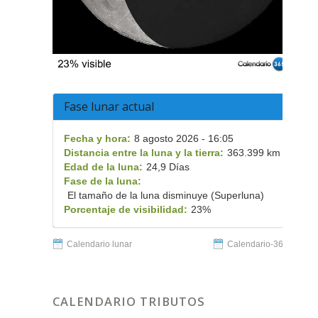
Fase lunar actual
Fecha y hora:
8 agosto 2026 - 16:05
Distancia entre la luna y la tierra:
363.399 km
Edad de la luna:
24,9 Días
Fase de la luna:
El tamaño de la luna disminuye (Superluna)
Porcentaje de visibilidad:
23%
Calendario lunar
Calendario-365.es
CALENDARIO TRIBUTOS