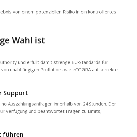
ebnis von einem potenziellen Risiko in ein kontrolliertes
ge Wahl ist
uthority und erfüllt damit strenge EU‑Standards für
ig von unabhängigen Prüflabors wie eCOGRA auf korrekte
r Support
ino Auszahlungsanfragen innerhalb von 24 Stunden. Der
zur Verfügung und beantwortet Fragen zu Limits,
t führen