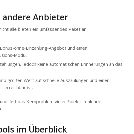
s andere Anbieter
nicht alle bieten ein umfassendes Paket an
 Bonus‑ohne‑Einzahlung‑Angebot und einen
lusions‑Modul.
nzahlungen, jedoch keine automatischen Erinnerungen an das
ino großen Wert auf schnelle Auszahlungen und einen
 erreichbar ist.
und löst das Kernproblem vieler Spieler: fehlende
.
ols im Überblick