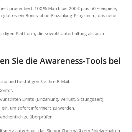
rt präsentiert: 100 % Match bis 200 € plus 50 Freispiele,
h gibt es ein Bonus‑ohne‑Einzahlung‑Programm, das neue
rdigen Plattform, die sowohl Unterhaltung als auch
eren Sie die Awareness‑Tools bei
ino und bestätigen Sie Ihre E‑Mail.
onto“.
wünschten Limits (Einzahlung, Verlust, Sitzungszeit).
 ein, um sofort informiert zu werden.
 wöchentlich zu überprüfen.
eitsnetz aufgebaut, das Sie vor übermäßigem Spielverhalten