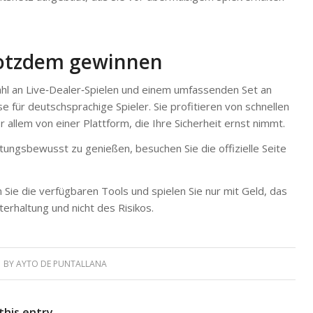
trotzdem gewinnen
ahl an Live‑Dealer‑Spielen und einem umfassenden Set an
für deutschsprachige Spieler. Sie profitieren von schnellen
allem von einer Plattform, die Ihre Sicherheit ernst nimmt.
tungsbewusst zu genießen, besuchen Sie die offizielle Seite
Sie die verfügbaren Tools und spielen Sie nur mit Geld, das
terhaltung und nicht des Risikos.
BY
AYTO DE PUNTALLANA
this entry