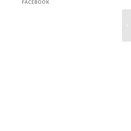
FACEBOOK
Vi
Ca
Le