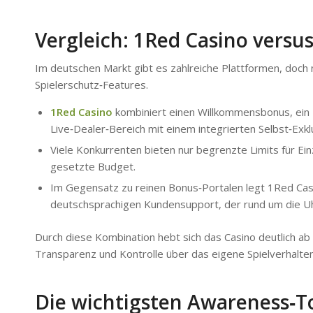
Vergleich: 1Red Casino versu
Im deutschen Markt gibt es zahlreiche Plattformen, doch 
Spielerschutz‑Features.
1Red Casino
kombiniert einen Willkommensbonus, ein
Live‑Dealer‑Bereich mit einem integrierten Selbst‑Exk
Viele Konkurrenten bieten nur begrenzte Limits für Ei
gesetzte Budget.
Im Gegensatz zu reinen Bonus‑Portalen legt 1Red Cas
deutschsprachigen Kundensupport, der rund um die Uhr
Durch diese Kombination hebt sich das Casino deutlich ab 
Transparenz und Kontrolle über das eigene Spielverhalten
Die wichtigsten Awareness‑To