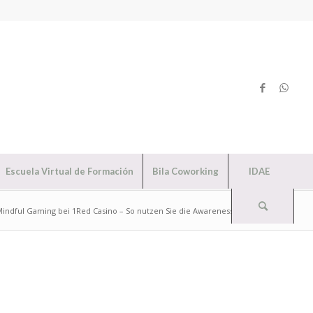
Escuela Virtual de Formación
Bila Coworking
IDAE
indful Gaming bei 1Red Casino – So nutzen Sie die Awareness‑Tools für...