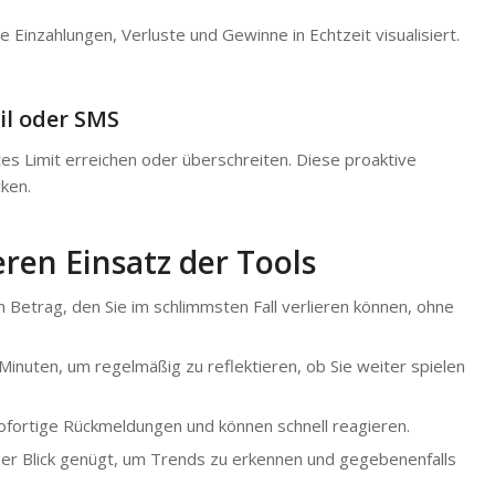
 Einzahlungen, Verluste und Gewinne in Echtzeit visualisiert.
il oder SMS
tes Limit erreichen oder überschreiten. Diese proaktive
ken.
eren Einsatz der Tools
 Betrag, den Sie im schlimmsten Fall verlieren können, ohne
0 Minuten, um regelmäßig zu reflektieren, ob Sie weiter spielen
sofortige Rückmeldungen und können schnell reagieren.
zer Blick genügt, um Trends zu erkennen und gegebenenfalls