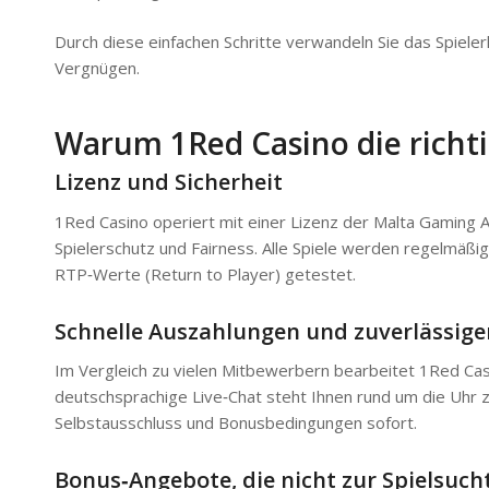
Durch diese einfachen Schritte verwandeln Sie das Spielerl
Vergnügen.
Warum 1Red Casino die richti
Lizenz und Sicherheit
1Red Casino operiert mit einer Lizenz der Malta Gaming A
Spielerschutz und Fairness. Alle Spiele werden regelmäß
RTP‑Werte (Return to Player) getestet.
Schnelle Auszahlungen und zuverlässige
Im Vergleich zu vielen Mitbewerbern bearbeitet 1Red Cas
deutschsprachige Live‑Chat steht Ihnen rund um die Uhr 
Selbstausschluss und Bonusbedingungen sofort.
Bonus‑Angebote, die nicht zur Spielsuch