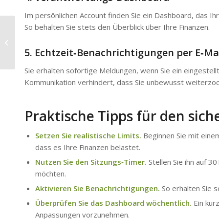
Im persönlichen Account finden Sie ein Dashboard, das Ihre
So behalten Sie stets den Überblick über Ihre Finanzen.
Guide complet du casino en ligne –
Tout ce que vous devez savoir
5. Echtzeit‑Benachrichtigungen per E‑Ma
avant de...
Sie erhalten sofortige Meldungen, wenn Sie ein eingestell
Kommunikation verhindert, dass Sie unbewusst weiterzoc
Praktische Tipps für den sich
Setzen Sie realistische Limits.
Beginnen Sie mit einem
dass es Ihre Finanzen belastet.
Nutzen Sie den Sitzungs‑Timer.
Stellen Sie ihn auf 3
möchten.
Aktivieren Sie Benachrichtigungen.
So erhalten Sie 
Überprüfen Sie das Dashboard wöchentlich.
Ein kur
Anpassungen vorzunehmen.