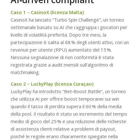
Caso 1 – CasinoX (licenza Malta)
CasinoX ha lanciato “Turbo Spin Challenge”, un torneo
settimanale basato su AI che raggruppa i giocatori per
livello di volatilità preferita. Dopo tre mesi, la
partecipazione è salita al 68 % degli utenti attivi, con un
revenue per utente (RPU) aumentato del 15 %.
Nessuna segnalazione di non conformità è stata
registrata grazie a audit mensili sull’algoritmo di
matchmaking.
Caso 2 – LuckyPlay (licenza Curaçao)
LuckyPlay ha introdotto “Bet‑Boost Battle”, un torneo
che utilizza AI per offrire boost temporanei sui win
quando il tasso di perdita supera il 60 % della media
della pool. Il risultato è stato un incremento del tempo
medio di gioco del 25 % e una riduzione delle richieste
di assistenza clienti relative a problemi di payout,
poiché le regole erano chiaramente spiegate nella