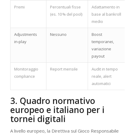
Premi
Percentuali fisse
Adattamento in
(es. 10 % del pool)
base al bankroll
medio
Adjustments
Nessuno
Boost
in‑play
temporanei,
variazione
payout
Monitoraggio
Report mensile
Audit in tempo
compliance
reale, alert
automatici
3. Quadro normativo
europeo e italiano per i
tornei digitali
A livello europeo, la Direttiva sul Gioco Responsabile