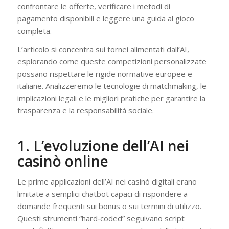
confrontare le offerte, verificare i metodi di
pagamento disponibili e leggere una guida al gioco
completa.
L’articolo si concentra sui tornei alimentati dall’AI,
esplorando come queste competizioni personalizzate
possano rispettare le rigide normative europee e
italiane. Analizzeremo le tecnologie di matchmaking, le
implicazioni legali e le migliori pratiche per garantire la
trasparenza e la responsabilità sociale.
1. L’evoluzione dell’AI nei
casinò online
Le prime applicazioni dell’AI nei casinò digitali erano
limitate a semplici chatbot capaci di rispondere a
domande frequenti sui bonus o sui termini di utilizzo.
Questi strumenti “hard‑coded” seguivano script