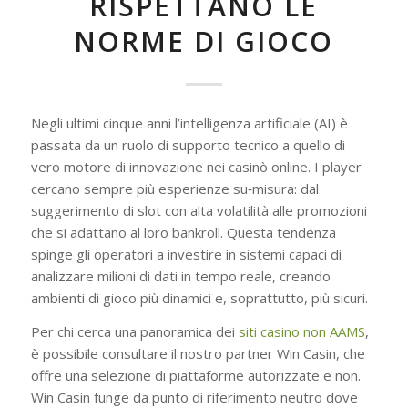
RISPETTANO LE
NORME DI GIOCO
Negli ultimi cinque anni l’intelligenza artificiale (AI) è
passata da un ruolo di supporto tecnico a quello di
vero motore di innovazione nei casinò online. I player
cercano sempre più esperienze su‑misura: dal
suggerimento di slot con alta volatilità alle promozioni
che si adattano al loro bankroll. Questa tendenza
spinge gli operatori a investire in sistemi capaci di
analizzare milioni di dati in tempo reale, creando
ambienti di gioco più dinamici e, soprattutto, più sicuri.
Per chi cerca una panoramica dei
siti casino non AAMS
,
è possibile consultare il nostro partner Win Casin, che
offre una selezione di piattaforme autorizzate e non.
Win Casin funge da punto di riferimento neutro dove