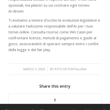
opzionali, ma pilastri su cui costruire ogni torneo
AI‑driven.
Ti invitiamo a tenere d’occhio le evoluzioni legislative e
a valutare l’adozione responsabile dell’AI per i tuoi
tornei online. Consulta risorse come Win Casin per
confrontare licenze, metodi di pagamento e guide al
gioco, assicurandoti di operare sempre entro i confini
della legge e del fair play.
MARZO 3, 2026
/
BY
AYTO DE PUNTALLANA
Share this entry