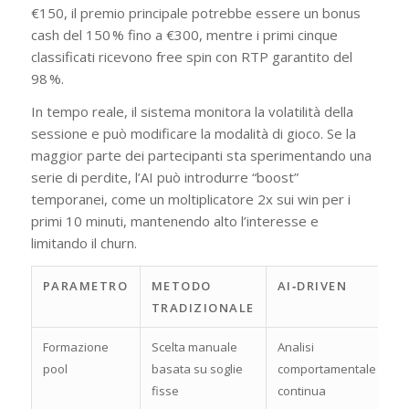
€150, il premio principale potrebbe essere un bonus
cash del 150 % fino a €300, mentre i primi cinque
classificati ricevono free spin con RTP garantito del
98 %.
In tempo reale, il sistema monitora la volatilità della
sessione e può modificare la modalità di gioco. Se la
maggior parte dei partecipanti sta sperimentando una
serie di perdite, l’AI può introdurre “boost”
temporanei, come un moltiplicatore 2x sui win per i
primi 10 minuti, mantenendo alto l’interesse e
limitando il churn.
PARAMETRO
METODO
AI‑DRIVEN
TRADIZIONALE
Formazione
Scelta manuale
Analisi
pool
basata su soglie
comportamentale
fisse
continua