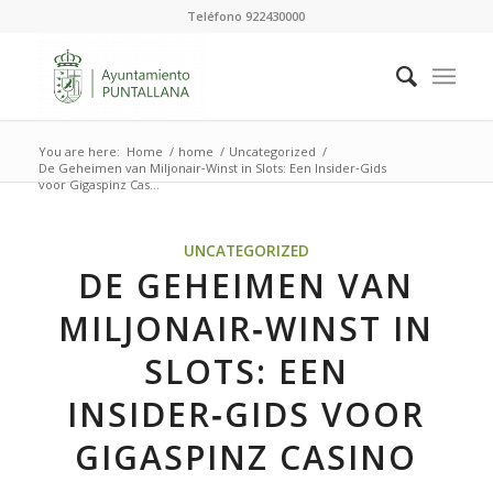
Teléfono 922430000
You are here:
Home
/
home
/
Uncategorized
/
De Geheimen van Miljonair‑Winst in Slots: Een Insider‑Gids
voor Gigaspinz Cas...
UNCATEGORIZED
DE GEHEIMEN VAN
MILJONAIR‑WINST IN
SLOTS: EEN
INSIDER‑GIDS VOOR
GIGASPINZ CASINO