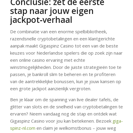
Conclusie: zet de eerste
stap naar jouw eigen
jackpot‑verhaal
De combinatie van een enorme spelbibliotheek,
razendsnelle cryptobetalingen en een klantgerichte
aanpak maakt Gigaspinz Casino tot een van de beste
keuzes voor Nederlandse spelers die op zoek zijn naar
een online casino ervaring met echte
winstmogelijkheden. Door de juiste strategieën toe te
passen, je bankroll slim te beheren en te profiteren
van de aantrekkelijke bonussen, kun je jouw kansen op
een grote jackpot aanzienlijk vergroten.
Ben je klaar om de spanning van live dealer tafels, de
glitter van slots en de snelheid van cryptobetalingen te
ervaren? Neem vandaag nog de stap en ontdek wat
Gigaspinz Casino voor jou kan betekenen. Bezoek
giga-
spinz-nl.com
en claim je welkomstbonus – jouw weg