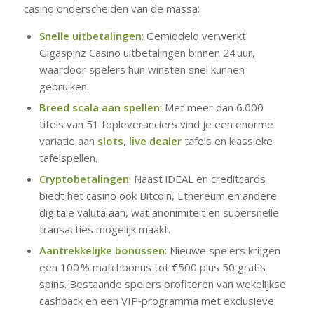
casino onderscheiden van de massa:
Snelle uitbetalingen
: Gemiddeld verwerkt
Gigaspinz Casino uitbetalingen binnen 24 uur,
waardoor spelers hun winsten snel kunnen
gebruiken.
Breed scala aan spellen
: Met meer dan 6.000
titels van 51 topleveranciers vind je een enorme
variatie aan
slots
,
live dealer
tafels en klassieke
tafelspellen.
Cryptobetalingen
: Naast iDEAL en creditcards
biedt het casino ook Bitcoin, Ethereum en andere
digitale valuta aan, wat anonimiteit en supersnelle
transacties mogelijk maakt.
Aantrekkelijke bonussen
: Nieuwe spelers krijgen
een 100 % matchbonus tot €500 plus 50 gratis
spins. Bestaande spelers profiteren van wekelijkse
cashback en een VIP‑programma met exclusieve