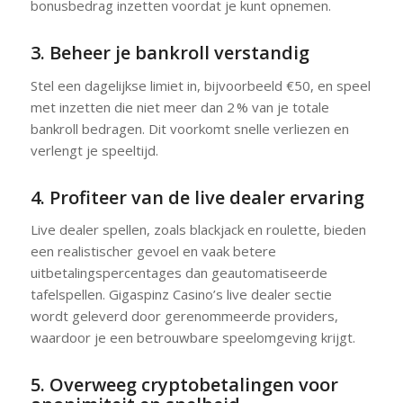
bonusbedrag inzetten voordat je kunt opnemen.
3. Beheer je bankroll verstandig
Stel een dagelijkse limiet in, bijvoorbeeld €50, en speel
met inzetten die niet meer dan 2 % van je totale
bankroll bedragen. Dit voorkomt snelle verliezen en
verlengt je speeltijd.
4. Profiteer van de live dealer ervaring
Live dealer spellen, zoals blackjack en roulette, bieden
een realistischer gevoel en vaak betere
uitbetalingspercentages dan geautomatiseerde
tafelspellen. Gigaspinz Casino’s live dealer sectie
wordt geleverd door gerenommeerde providers,
waardoor je een betrouwbare speelomgeving krijgt.
5. Overweeg cryptobetalingen voor