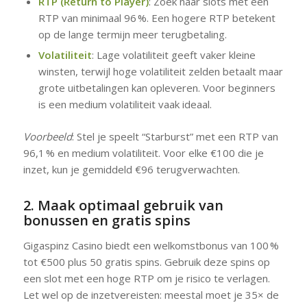
RTP (Return to Player)
: Zoek naar slots met een
RTP van minimaal 96 %. Een hogere RTP betekent
op de lange termijn meer terugbetaling.
Volatiliteit
: Lage volatiliteit geeft vaker kleine
winsten, terwijl hoge volatiliteit zelden betaalt maar
grote uitbetalingen kan opleveren. Voor beginners
is een medium volatiliteit vaak ideaal.
Voorbeeld
: Stel je speelt “Starburst” met een RTP van
96,1 % en medium volatiliteit. Voor elke €100 die je
inzet, kun je gemiddeld €96 terugverwachten.
2. Maak optimaal gebruik van
bonussen en gratis spins
Gigaspinz Casino biedt een welkomstbonus van 100 %
tot €500 plus 50 gratis spins. Gebruik deze spins op
een slot met een hoge RTP om je risico te verlagen.
Let wel op de inzetvereisten: meestal moet je 35× de