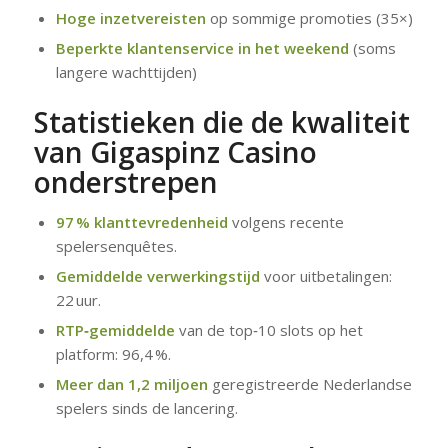
Hoge inzetvereisten
op sommige promoties (35×)
Beperkte klantenservice in het weekend
(soms
langere wachttijden)
Statistieken die de kwaliteit
van Gigaspinz Casino
onderstrepen
97 % klanttevredenheid
volgens recente
spelersenquêtes.
Gemiddelde verwerkingstijd
voor uitbetalingen:
22 uur.
RTP‑gemiddelde
van de top‑10 slots op het
platform: 96,4 %.
Meer dan 1,2 miljoen
geregistreerde Nederlandse
spelers sinds de lancering.