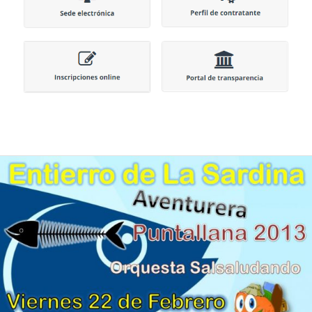
quienes viven en esta zona de La Palma o la visitan.
Para los residentes, es una vía práctica para gestionar
los trámites cotidianos; para los viajeros, ofrece una
visión más clara de la localidad, sus rutas y su vida
social. Esta misma tendencia a recurrir a portales
digitales estructurados se observa ahora también en
otros ámbitos del ocio en línea, en particular en la
oleada de sitios web de juegos que surgieron en 2026.
Muchas de estas plataformas intentan diferenciarse
con un registro más rápido, un diseño adaptado a
dispositivos móviles y opciones de pago más amplias,
y los lectores que las comparan suelen recurrir a
recursos como
https://casinosonlinenuevos.it.com/
para ver en qué se diferencian las nuevas ofertas en
cuanto a enfoque y fiabilidad. Al mismo tiempo, el
atractivo de cualquier servicio en línea sigue
dependiendo de la claridad, la confianza y la facilidad
de uso, valores que son tan importantes al consultar
las páginas municipales de Puntallana como al explorar