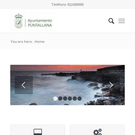
Teléfono 922430000
You are here:
Home
Next
1
2
3
4
5
6
La página web oficial del Ayuntamiento de Puntallana
reúne anuncios municipales, servicios locales, noticias
culturales, información turística y trámites en línea para