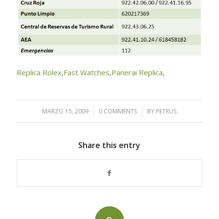
Replica Rolex
,
Fast Watches
,
Panerai Replica
,
MARZO 15, 2009
/
0 COMMENTS
/
BY
PETRUS
Share this entry