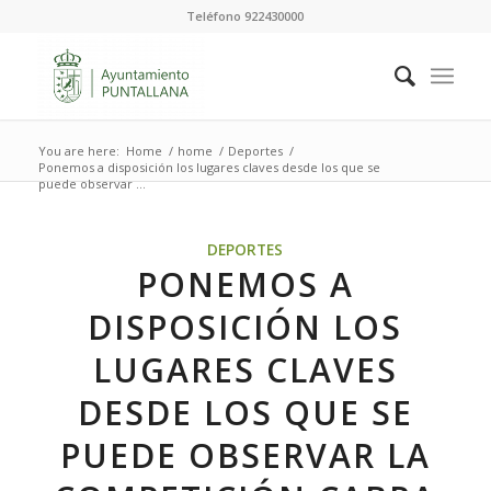
Teléfono 922430000
You are here:
Home
/
home
/
Deportes
/
Ponemos a disposición los lugares claves desde los que se
puede observar ...
DEPORTES
PONEMOS A
DISPOSICIÓN LOS
LUGARES CLAVES
DESDE LOS QUE SE
PUEDE OBSERVAR LA