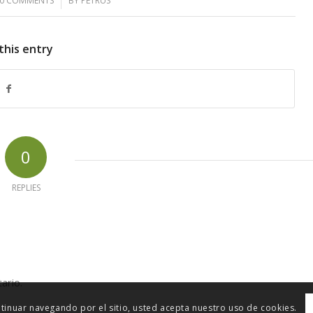
0 COMMENTS
/
BY
PETRUS
this entry
0
REPLIES
ario.
ontinuar navegando por el sitio, usted acepta nuestro uso de cookies.