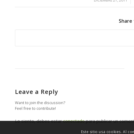
DICIEMBRE 21, 2011
/
Share 
Leave a Reply
Want to join the discussion?
Feel free to contribute!
Lo siento, debes estar
conectado
para publicar un coment
Este sitio usa cookies. Al c