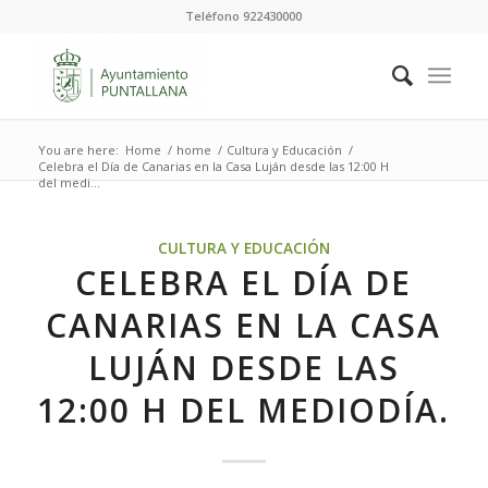
Teléfono 922430000
You are here:
Home
/
home
/
Cultura y Educación
/
Celebra el Día de Canarias en la Casa Luján desde las 12:00 H
del medi...
CULTURA Y EDUCACIÓN
CELEBRA EL DÍA DE
CANARIAS EN LA CASA
LUJÁN DESDE LAS
12:00 H DEL MEDIODÍA.