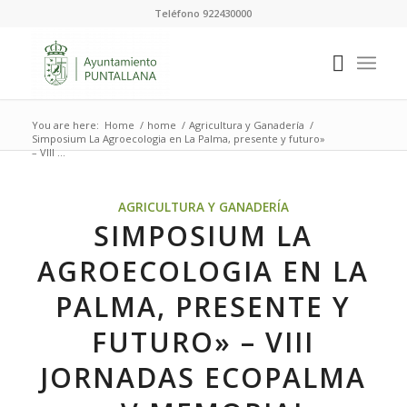
Teléfono 922430000
You are here:
Home
/
home
/
Agricultura y Ganadería
/
Simposium La Agroecologia en La Palma, presente y futuro»
– VIII ...
AGRICULTURA Y GANADERÍA
SIMPOSIUM LA
AGROECOLOGIA EN LA
PALMA, PRESENTE Y
FUTURO» – VIII
JORNADAS ECOPALMA