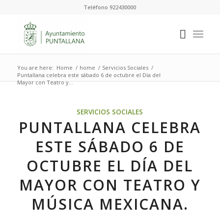
Teléfono 922430000
You are here:
Home
/
home
/
Servicios Sociales
/
Puntallana celebra este sábado 6 de octubre el Día del
Mayor con Teatro y...
SERVICIOS SOCIALES
PUNTALLANA CELEBRA
ESTE SÁBADO 6 DE
OCTUBRE EL DÍA DEL
MAYOR CON TEATRO Y
MÚSICA MEXICANA.