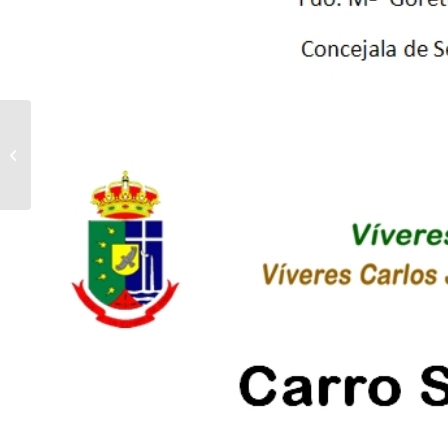
Clasificacion del III Benamas Race y I
Cani Cross.