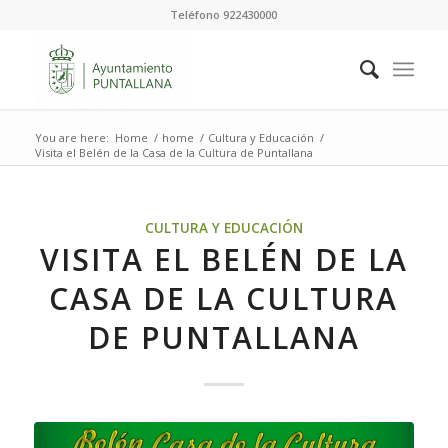
Teléfono 922430000
You are here:
Home
/
home
/
Cultura y Educación
/
Visita el Belén de la Casa de la Cultura de Puntallana
CULTURA Y EDUCACIÓN
VISITA EL BELÉN DE LA
CASA DE LA CULTURA
DE PUNTALLANA