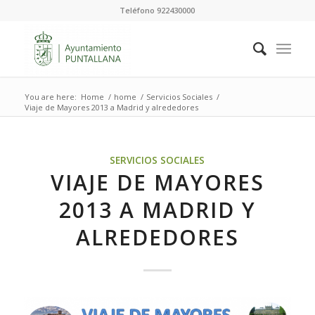
Teléfono 922430000
You are here:
Home
/
home
/
Servicios Sociales
/
Viaje de Mayores 2013 a Madrid y alrededores
SERVICIOS SOCIALES
VIAJE DE MAYORES
2013 A MADRID Y
ALREDEDORES