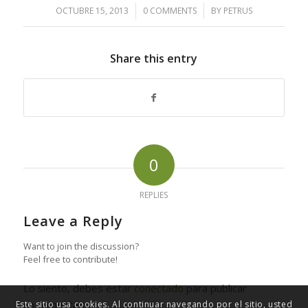
OCTUBRE 15, 2013
/
0 COMMENTS
/
BY
PETRUS
Share this entry
0
REPLIES
Leave a Reply
Want to join the discussion?
Feel free to contribute!
Lo siento, debes estar
conectado
para publicar
un comentario.
Este sitio usa cookies. Al continuar navegando por el sitio, usted