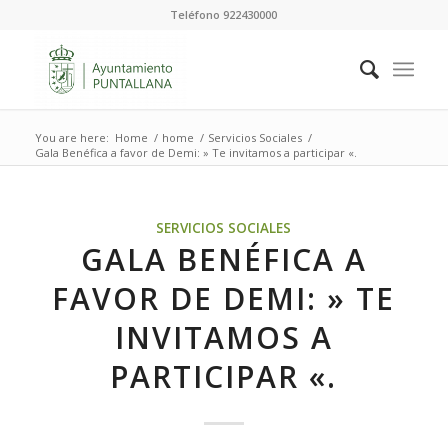
Teléfono 922430000
You are here:
Home
/
home
/
Servicios Sociales
/
Gala Benéfica a favor de Demi: » Te invitamos a participar «.
SERVICIOS SOCIALES
GALA BENÉFICA A
FAVOR DE DEMI: » TE
INVITAMOS A
PARTICIPAR «.