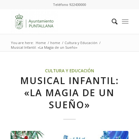
Teléfono 922430000
You are here:
Home
/
home
/
Cultura y Educación
/
Musical Infantil: «La Magia de un Sueño»
CULTURA Y EDUCACIÓN
MUSICAL INFANTIL:
«LA MAGIA DE UN
SUEÑO»