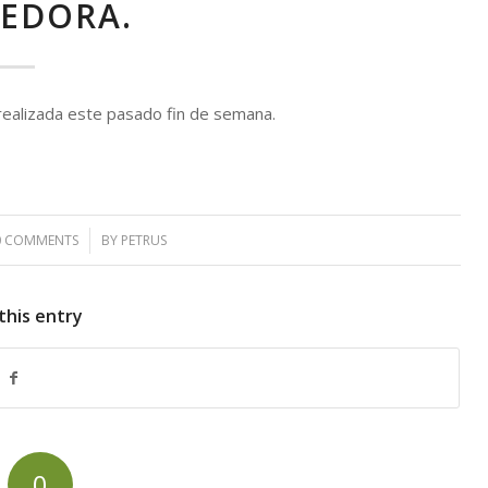
EDORA.
realizada este pasado fin de semana.
0 COMMENTS
/
BY
PETRUS
this entry
0