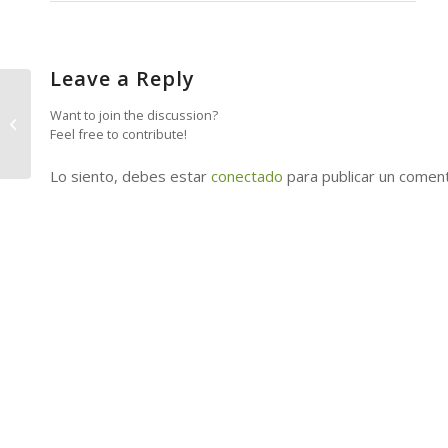
Leave a Reply
Curso de elaboración
Want to join the discussion?
de Trajes Típicos en
Feel free to contribute!
Puntallana
Lo siento, debes estar
conectado
para publicar un coment