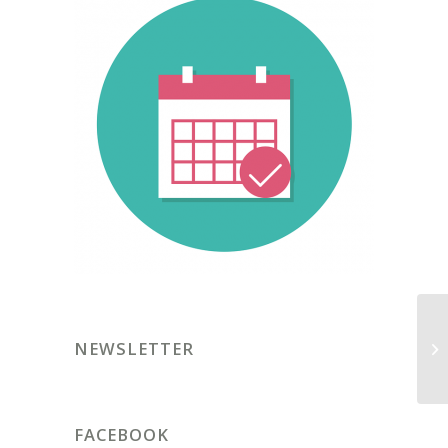
El
NEWSLETTER
fe
ca
FACEBOOK