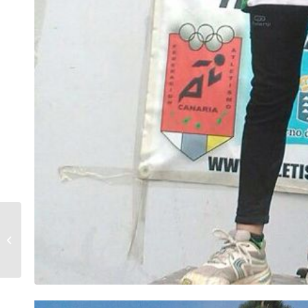
El equipo de Dominó de Puntallana
se proclama campeón de la liga a
falta de...