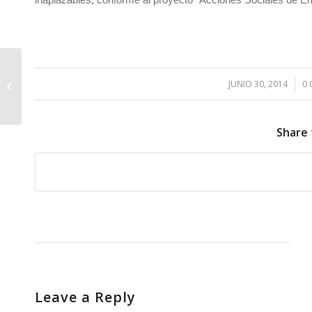
III San Bartolo Vino Trail, La Galga
JUNIO 30, 2014
/
0
2014
Share 
Leave a Reply