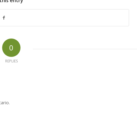
this entry
0
REPLIES
ario.