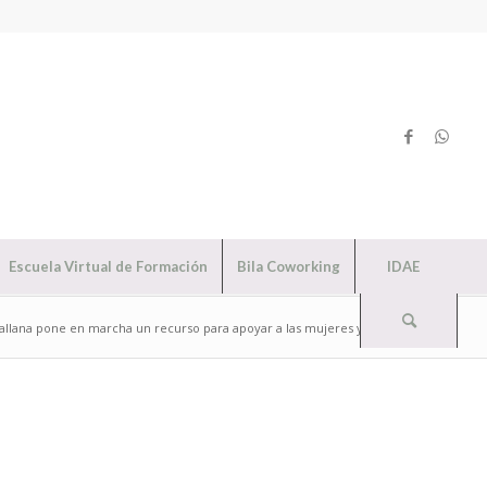
Escuela Virtual de Formación
Bila Coworking
IDAE
allana pone en marcha un recurso para apoyar a las mujeres y combatir...