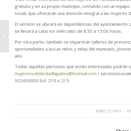
gratuita y en su propio municipio, contando con un equipo
social, que ofrecerán una atención integral a las mujeres d
El servicio se ubicará en
dependencias del ayuntamiento que
se llevará a cabo los miércoles de 8:30 a 15:00 horas.
Curso de Inglés Nivel
Básico
Por otra parte, también se impartirán talleres de prevenci
oportunidades a los/as niños y niñas del municipio, jóven
año.
Todas aquellas personas que estén interesadas podrán sol
mujeressolidaridadlapalma@hotmail.com
/
serviciossocia
922430000 Ext. 210 o 215.
JUNIO 12, 2014
/
0