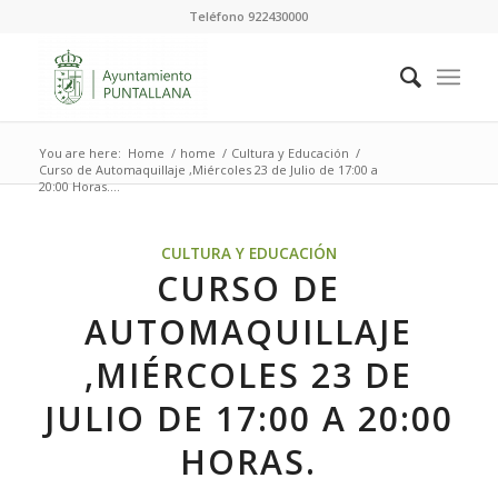
Teléfono 922430000
You are here:
Home
/
home
/
Cultura y Educación
/
Curso de Automaquillaje ,Miércoles 23 de Julio de 17:00 a
20:00 Horas....
CULTURA Y EDUCACIÓN
CURSO DE
AUTOMAQUILLAJE
,MIÉRCOLES 23 DE
JULIO DE 17:00 A 20:00
HORAS.