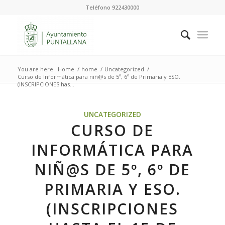
Teléfono 922430000
You are here:
Home
/
home
/
Uncategorized
/
Curso de Informática para niñ@s de 5º, 6º de Primaria y ESO.
(INSCRIPCIONES has...
UNCATEGORIZED
CURSO DE
INFORMÁTICA PARA
NIÑ@S DE 5º, 6º DE
PRIMARIA Y ESO.
(INSCRIPCIONES