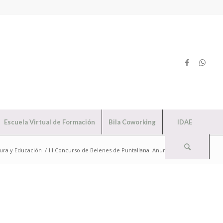
Escuela Virtual de Formación
Bila Coworking
IDAE
tura y Educación
/
III Concurso de Belenes de Puntallana. Anuncio y Bases.