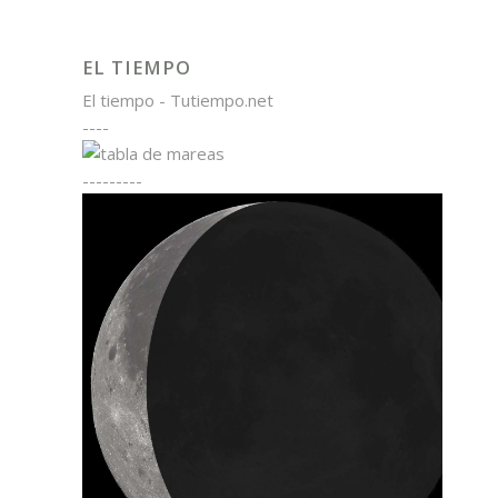
EL TIEMPO
El tiempo - Tutiempo.net
----
---------