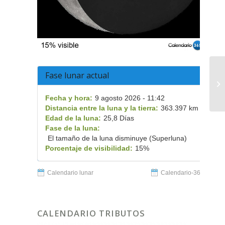
Be
Fase lunar actual
Sá
Di
Fecha y hora:
9 agosto 2026 - 11:42
Distancia entre la luna y la tierra:
363.397 km
Edad de la luna:
25,8 Días
Fase de la luna:
El tamaño de la luna disminuye (Superluna)
Porcentaje de visibilidad:
15%
Calendario lunar
Calendario-365.es
CALENDARIO TRIBUTOS