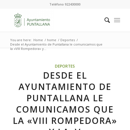
Teléfono 922430000
You are here:
Home
/
home
/
Deportes
/
Desde el Ayuntamiento de Puntallana le comunicamos que
la «VIII Rompedora» y...
DEPORTES
DESDE EL
AYUNTAMIENTO DE
PUNTALLANA LE
COMUNICAMOS QUE
LA «VIII ROMPEDORA»