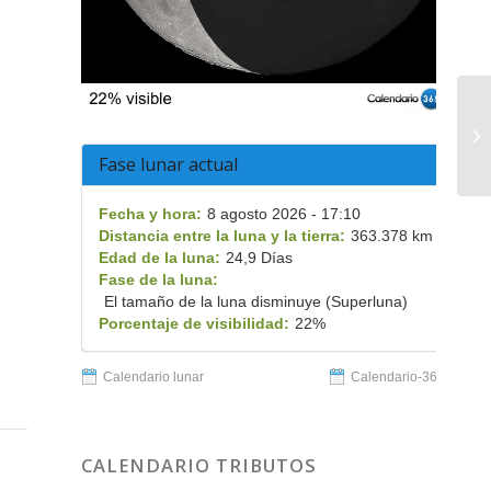
Ap
Ce
de
Fase lunar actual
Fecha y hora:
8 agosto 2026 - 17:10
Distancia entre la luna y la tierra:
363.378 km
Edad de la luna:
24,9 Días
Fase de la luna:
El tamaño de la luna disminuye (Superluna)
Porcentaje de visibilidad:
22%
Calendario lunar
Calendario-365.es
CALENDARIO TRIBUTOS