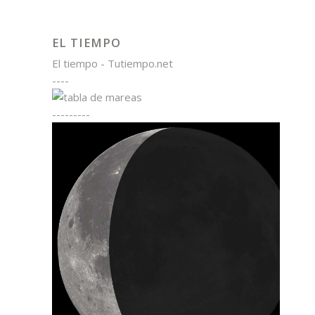
EL TIEMPO
El tiempo - Tutiempo.net
----
---------