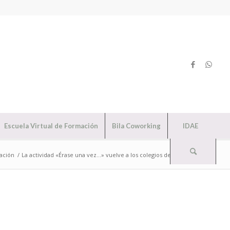
Escuela Virtual de Formación
Bila Coworking
IDAE
cación
/
La actividad «Érase una vez…» vuelve a los colegios del municipi...