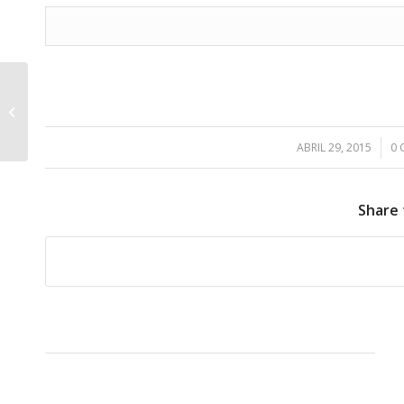
Enlace Viña Grande con la carretera
general
ABRIL 29, 2015
/
0
Share 