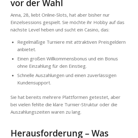
vor der Wahl
Anna, 28, liebt Online‑Slots, hat aber bisher nur
Einzelsessions gespielt. Sie möchte ihr Hobby auf das
nächste Level heben und sucht ein Casino, das:
Regelmäßige Turniere mit attraktiven Preisgeldern
anbietet.
Einen großen Willkommensbonus und ein Bonus
ohne Einzahlung für den Einstieg.
Schnelle Auszahlungen und einen zuverlässigen
Kundensupport.
Sie hat bereits mehrere Plattformen getestet, aber
bei vielen fehlte die klare Turnier‑Struktur oder die
Auszahlungszeiten waren zu lang.
Herausforderung – Was