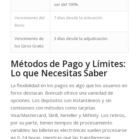
ser del 100%.
Vencimiento del
7 días desde la activación.
Bono
Vencimiento de
3 días desde la adjudicación.
los Giros Gratis
Métodos de Pago y Límites:
Lo que Necesitas Saber
La flexibilidad en los pagos es algo que los usuarios en
foros destacan. Bonrush ofrece una variedad de
opciones. Los depósitos son instantáneos y sin
comisiones con métodos como tarjetas
Visa/Mastercard, Skrill, Neteller y MiFinity. Los retiros,
por su parte, tienen tiempos de procesamiento
variables: las billeteras electrónicas suelen procesarse
en 0-24 horas, mientras que las transferencias