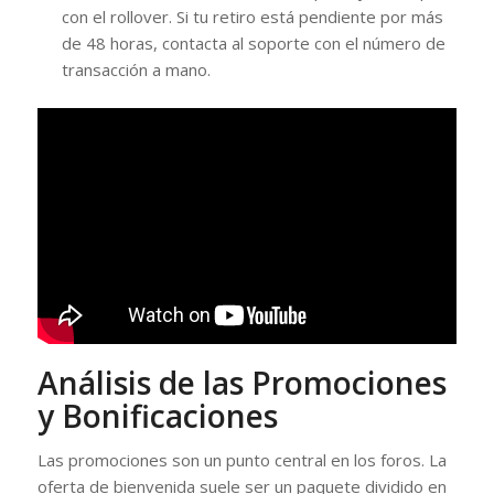
con el rollover. Si tu retiro está pendiente por más
de 48 horas, contacta al soporte con el número de
transacción a mano.
Análisis de las Promociones
y Bonificaciones
Las promociones son un punto central en los foros. La
oferta de bienvenida suele ser un paquete dividido en