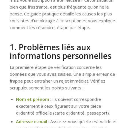
mais votre inscription a été refusée ? Cette situation,
bien que frustrante, est plus fréquente qu’on ne le
pense. Ce guide pratique détaille les causes les plus
courantes d’un blocage à l’inscription et vous explique
comment les résoudre, étape par étape.
1. Problèmes liés aux
informations personnelles
La première étape de vérification concerne les
données que vous avez saisies. Une simple erreur de
frappe peut entraîner un rejet immédiat. Vérifiez
scrupuleusement les points suivants :
Nom et prénom
: Ils doivent correspondre
exactement à ceux figurant sur votre pièce
d’identité officielle (carte d’identité, passeport).
Adresse e-mail
: Assurez-vous qu’elle est valide et