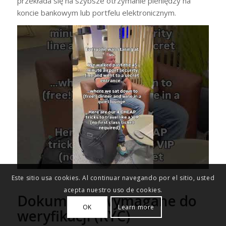
przekłada się na szybsze otrzymanie pieniędzy na
koncie bankowym lub portfelu elektronicznym.
Este sitio usa cookies. Al continuar navegando por el sitio, usted
acepta nuestro uso de cookies.
Dokumenty wymagane do
OK
Learn more
weryfikacji (KYC)