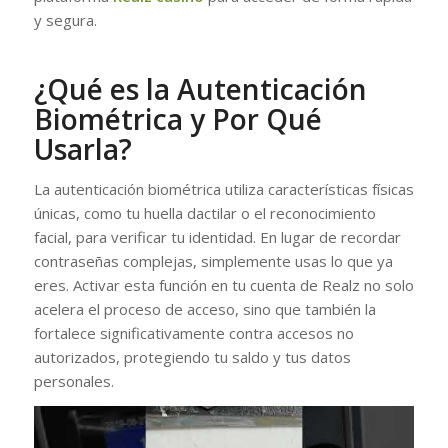
y segura.
¿Qué es la Autenticación
Biométrica y Por Qué
Usarla?
La autenticación biométrica utiliza características físicas
únicas, como tu huella dactilar o el reconocimiento
facial, para verificar tu identidad. En lugar de recordar
contraseñas complejas, simplemente usas lo que ya
eres. Activar esta función en tu cuenta de Realz no solo
acelera el proceso de acceso, sino que también la
fortalece significativamente contra accesos no
autorizados, protegiendo tu saldo y tus datos
personales.