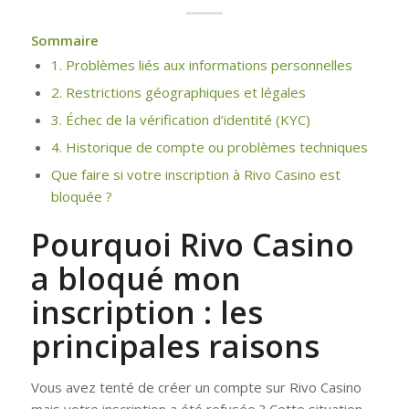
Sommaire
1. Problèmes liés aux informations personnelles
2. Restrictions géographiques et légales
3. Échec de la vérification d’identité (KYC)
4. Historique de compte ou problèmes techniques
Que faire si votre inscription à Rivo Casino est
bloquée ?
Pourquoi Rivo Casino
a bloqué mon
inscription : les
principales raisons
Vous avez tenté de créer un compte sur Rivo Casino