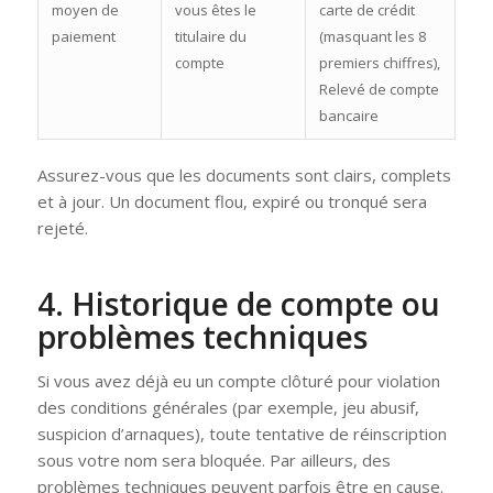
moyen de
vous êtes le
carte de crédit
paiement
titulaire du
(masquant les 8
compte
premiers chiffres),
Relevé de compte
bancaire
Assurez-vous que les documents sont clairs, complets
et à jour. Un document flou, expiré ou tronqué sera
rejeté.
4. Historique de compte ou
problèmes techniques
Si vous avez déjà eu un compte clôturé pour violation
des conditions générales (par exemple, jeu abusif,
suspicion d’arnaques), toute tentative de réinscription
sous votre nom sera bloquée. Par ailleurs, des
problèmes techniques peuvent parfois être en cause.