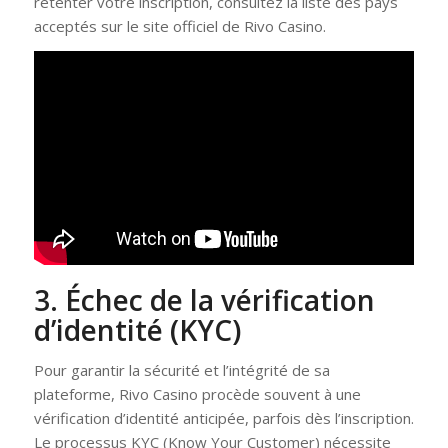
retenter votre inscription, consultez la liste des pays
acceptés sur le site officiel de Rivo Casino.
3. Échec de la vérification
d’identité (KYC)
Pour garantir la sécurité et l’intégrité de sa
plateforme, Rivo Casino procède souvent à une
vérification d’identité anticipée, parfois dès l’inscription.
Le processus KYC (Know Your Customer) nécessite