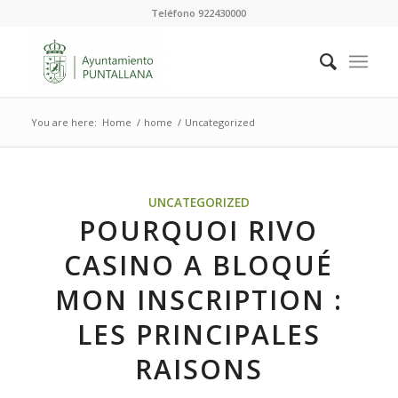
Teléfono 922430000
You are here:
Home
/
home
/
Uncategorized
UNCATEGORIZED
POURQUOI RIVO
CASINO A BLOQUÉ
MON INSCRIPTION :
LES PRINCIPALES
RAISONS