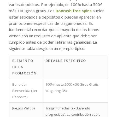
varios depósitos. Por ejemplo, un 100% hasta 500€
más 100 giros gratis. Los
Bonrush free spins
suelen
estar asociados a depósitos o pueden aparecer en
promociones específicas de tragamonedas. Es
fundamental recordar que la mayoría de los bonos
vienen con un requisito de apuesta que debe ser
cumplido antes de poder retirar las ganancias. La
siguiente tabla desglosa un ejemplo típico:
ELEMENTO
DETALLE ESPECÍFICO
DE LA
PROMOCIÓN
Bono de
100% hasta 200€ + 50 Giros Gratis.
Bienvenida (1er
Wagering: 35x.
Depósito)
Juegos Válidos
Tragamonedas (excluyendo
progresivas). La contribución suele