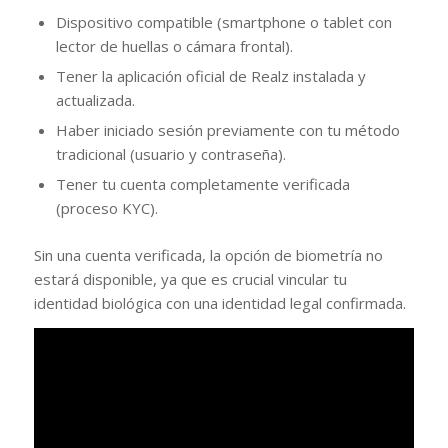
Dispositivo compatible (smartphone o tablet con
lector de huellas o cámara frontal).
Tener la aplicación oficial de Realz instalada y
actualizada.
Haber iniciado sesión previamente con tu método
tradicional (usuario y contraseña).
Tener tu cuenta completamente verificada
(proceso KYC).
Sin una cuenta verificada, la opción de biometría no
estará disponible, ya que es crucial vincular tu
identidad biológica con una identidad legal confirmada.