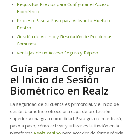
Requisitos Previos para Configurar el Acceso
Biométrico
Proceso Paso a Paso para Activar tu Huella o
Rostro
Gestión de Acceso y Resolución de Problemas
Comunes
Ventajas de un Acceso Seguro y Rápido
Guía para Configurar
el Inicio de Sesión
Biométrico en Realz
La seguridad de tu cuenta es primordial, y el inicio de
sesión biométrico ofrece una capa de protección
superior y una gran comodidad. Esta guía te mostrará,
paso a paso, cómo activar y utilizar esta función en la
plataforma
Realz casino
para acceder de forma rápida