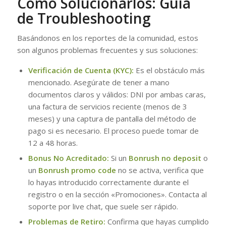
Cómo Solucionarlos: Guía
de Troubleshooting
Basándonos en los reportes de la comunidad, estos
son algunos problemas frecuentes y sus soluciones:
Verificación de Cuenta (KYC):
Es el obstáculo más
mencionado. Asegúrate de tener a mano
documentos claros y válidos: DNI por ambas caras,
una factura de servicios reciente (menos de 3
meses) y una captura de pantalla del método de
pago si es necesario. El proceso puede tomar de
12 a 48 horas.
Bonus No Acreditado:
Si un
Bonrush no deposit
o
un
Bonrush promo code
no se activa, verifica que
lo hayas introducido correctamente durante el
registro o en la sección «Promociones». Contacta al
soporte por live chat, que suele ser rápido.
Problemas de Retiro:
Confirma que hayas cumplido