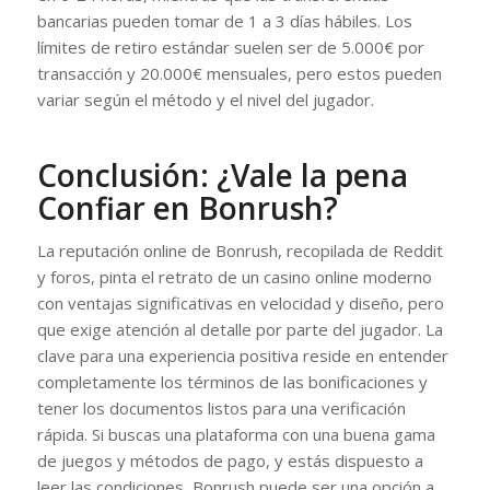
bancarias pueden tomar de 1 a 3 días hábiles. Los
límites de retiro estándar suelen ser de 5.000€ por
transacción y 20.000€ mensuales, pero estos pueden
variar según el método y el nivel del jugador.
Conclusión: ¿Vale la pena
Confiar en Bonrush?
La reputación online de Bonrush, recopilada de Reddit
y foros, pinta el retrato de un casino online moderno
con ventajas significativas en velocidad y diseño, pero
que exige atención al detalle por parte del jugador. La
clave para una experiencia positiva reside en entender
completamente los términos de las bonificaciones y
tener los documentos listos para una verificación
rápida. Si buscas una plataforma con una buena gama
de juegos y métodos de pago, y estás dispuesto a
leer las condiciones, Bonrush puede ser una opción a