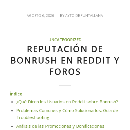
AGOSTO 6, 2026
/
BY
AYTO DE PUNTALLANA
UNCATEGORIZED
REPUTACIÓN DE
BONRUSH EN REDDIT Y
FOROS
Índice
¿Qué Dicen los Usuarios en Reddit sobre Bonrush?
Problemas Comunes y Cómo Solucionarlos: Guía de
Troubleshooting
Análisis de las Promociones y Bonificaciones