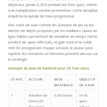
dépassez jamais 0,20 € pendant les free spins, même
si le multiplicateur semble prometteur. Cette discipline
empêche la spirale de mise progressive.
Des outils de suivi comme les journaux de jeu ou les
alertes de dépôt proposés par les meilleurs casino en
ligne fiables permettent de visualiser en temps réel le
nombre de spins effectués, le gain total et le solde
réel. En enregistrant chaque session, le joueur peut
repérer les moments où l’émotion prend le dessus sur
la stratégie.
Exemple de plan de bankroll pour 20 free spins
ÉTAPE
ACTION
MISE
OBJECTIF
MAXIMALE
DE GAIN
1
Activation du
0,10 € (base)
5 € de
bonus (20
gains
free spins)
initiaux