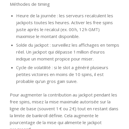
Méthodes de timing
Heure de la journée : les serveurs recalculent les
jackpots toutes les heures. Activer les free spins
juste après le recalcul (ex. 00 h, 12 h GMT)
maximise le montant disponible.
Solde du jackpot : surveillez les affichages en temps
réel. Un jackpot qui dépasse 1 million d’euros
indique un moment propice pour miser.
Cycle de volatilité : si le slot a généré plusieurs
petites victoires en moins de 10 spins, il est
probable qu’un gros gain suive.
Pour augmenter la contribution au jackpot pendant les
free spins, misez la mise maximale autorisée sur la
ligne de base (souvent 1 € ou 2 €) tout en restant dans
la limite de bankroll définie. Cela augmente le
pourcentage de la mise qui alimente le jackpot