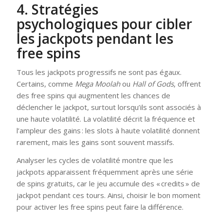
4. Stratégies
psychologiques pour cibler
les jackpots pendant les
free spins
Tous les jackpots progressifs ne sont pas égaux.
Certains, comme
Mega Moolah
ou
Hall of Gods
, offrent
des free spins qui augmentent les chances de
déclencher le jackpot, surtout lorsqu’ils sont associés à
une haute volatilité. La volatilité décrit la fréquence et
l’ampleur des gains : les slots à haute volatilité donnent
rarement, mais les gains sont souvent massifs.
Analyser les cycles de volatilité montre que les
jackpots apparaissent fréquemment après une série
de spins gratuits, car le jeu accumule des « credits » de
jackpot pendant ces tours. Ainsi, choisir le bon moment
pour activer les free spins peut faire la différence.