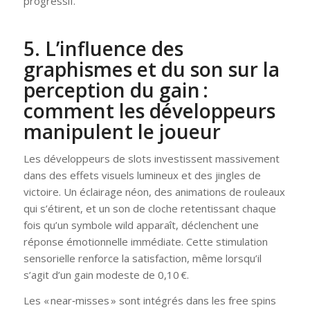
progressif.
5. L’influence des
graphismes et du son sur la
perception du gain :
comment les développeurs
manipulent le joueur
Les développeurs de slots investissent massivement
dans des effets visuels lumineux et des jingles de
victoire. Un éclairage néon, des animations de rouleaux
qui s’étirent, et un son de cloche retentissant chaque
fois qu’un symbole wild apparaît, déclenchent une
réponse émotionnelle immédiate. Cette stimulation
sensorielle renforce la satisfaction, même lorsqu’il
s’agit d’un gain modeste de 0,10 €.
Les « near‑misses » sont intégrés dans les free spins