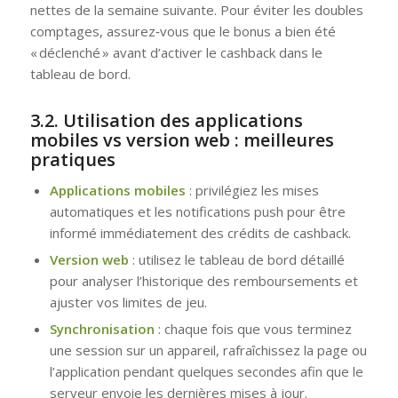
nettes de la semaine suivante. Pour éviter les doubles
comptages, assurez‑vous que le bonus a bien été
« déclenché » avant d’activer le cashback dans le
tableau de bord.
3.2. Utilisation des applications
mobiles vs version web : meilleures
pratiques
Applications mobiles
: privilégiez les mises
automatiques et les notifications push pour être
informé immédiatement des crédits de cashback.
Version web
: utilisez le tableau de bord détaillé
pour analyser l’historique des remboursements et
ajuster vos limites de jeu.
Synchronisation
: chaque fois que vous terminez
une session sur un appareil, rafraîchissez la page ou
l’application pendant quelques secondes afin que le
serveur envoie les dernières mises à jour.