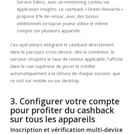
Service Fabric, avec un monitoring continu via
Application Insights. Le cashback « Green Rewards »
propose 8 % de retour, avec des bonus
additionnels lorsqu’un joueur utilise le même
compte sur plusieurs appareils.
Ces opérateurs intègrent le cashback directement
dans le parcours cross‑device : dès la connexion, le
serveur récupère le taux de remise applicable, l’affiche
dans le coin supérieur du jeu et le crédite
automatiquement à la clôture de chaque session, que
ce soit sur mobile ou sur desktop.
3. Configurer votre compte
pour profiter du cashback
sur tous les appareils
Inscription et vérification multi‑device