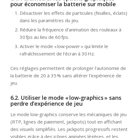
pour économiser la batterie sur mobile
Désactiver les effets de particules (feuilles, éclats)
dans les paramètres du jeu.
Réduire la fréquence d’animation des rouleaux à
30 fps au lieu de 60 fps.
Activer le mode « low‑power » qui limite le
rafraîchissement de l’écran à 30 Hz.
Ces réglages permettent de prolonger l’autonomie de
la batterie de 20 à 35 % sans altérer l’expérience de
jeu.
6.2. Utiliser le mode « low‑graphics » sans
perdre d’expérience de jeu
Le mode low‑graphics conserve les mécaniques de jeu
(RTP, lignes de paiement, jackpots) tout en affichant
des visuels simplifiés. Les jackpots progressifs restent
visibles grâce à des icônes animées légères, et les