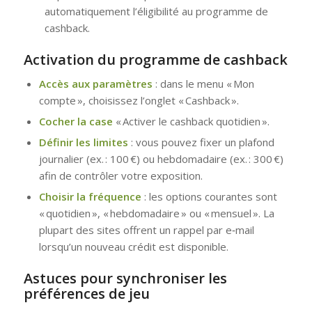
automatiquement l’éligibilité au programme de
cashback.
Activation du programme de cashback
Accès aux paramètres
: dans le menu « Mon
compte », choisissez l’onglet « Cashback ».
Cocher la case
« Activer le cashback quotidien ».
Définir les limites
: vous pouvez fixer un plafond
journalier (ex. : 100 €) ou hebdomadaire (ex. : 300 €)
afin de contrôler votre exposition.
Choisir la fréquence
: les options courantes sont
« quotidien », « hebdomadaire » ou « mensuel ». La
plupart des sites offrent un rappel par e‑mail
lorsqu’un nouveau crédit est disponible.
Astuces pour synchroniser les
préférences de jeu