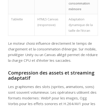
consommation
mémoire
Tablette
HTML5 Canvas
Adaptation
(responsive)
dynamique de la
taille de l’écran
Le moteur choisi influence directement le temps de
chargement et la consommation d’énergie. Sur mobile,
privilégier Unity ou un Canvas allégé permet de réduire
la charge CPU et d’éviter les saccades.
Compression des assets et streaming
adaptatif
Les graphismes des slots (sprites, animations, sons)
sont souvent volumineux. Les opérateurs utilisent des
formats modernes : WebP pour les images, Ogg
Vorbis pour les effets sonores et H.264/AV1 pour les