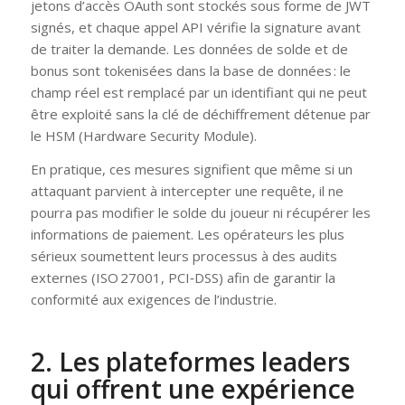
jetons d’accès OAuth sont stockés sous forme de JWT
signés, et chaque appel API vérifie la signature avant
de traiter la demande. Les données de solde et de
bonus sont tokenisées dans la base de données : le
champ réel est remplacé par un identifiant qui ne peut
être exploité sans la clé de déchiffrement détenue par
le HSM (Hardware Security Module).
En pratique, ces mesures signifient que même si un
attaquant parvient à intercepter une requête, il ne
pourra pas modifier le solde du joueur ni récupérer les
informations de paiement. Les opérateurs les plus
sérieux soumettent leurs processus à des audits
externes (ISO 27001, PCI‑DSS) afin de garantir la
conformité aux exigences de l’industrie.
2. Les plateformes leaders
qui offrent une expérience