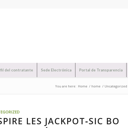
fil del contratante
Sede Electrónica
Portal de Transparencia
You are here:
Home
/
home
/
Uncategorized
EGORIZED
PIRE LES JACKPOT‑SIC BO