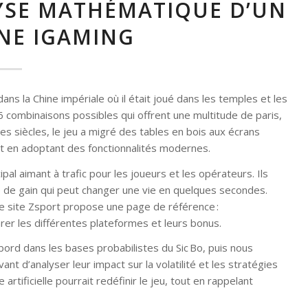
LYSE MATHÉMATIQUE D’UN
NE IGAMING
dans la Chine impériale où il était joué dans les temples et les
 combinaisons possibles qui offrent une multitude de paris,
 des siècles, le jeu a migré des tables en bois aux écrans
ut en adoptant des fonctionnalités modernes.
pal aimant à trafic pour les joueurs et les opérateurs. Ils
 de gain qui peut changer une vie en quelques secondes.
 le site Zsport propose une page de référence :
arer les différentes plateformes et leurs bonus.
’abord dans les bases probabilistes du Sic Bo, puis nous
t d’analyser leur impact sur la volatilité et les stratégies
artificielle pourrait redéfinir le jeu, tout en rappelant