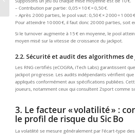
Supposons un jeu où chaque mise moyenne est de 10 €.
Motorcycle Ownership Transfers
– Contribution par partie : 0,05 × 10 € = 0,50 €.
– Après 2 000 parties, le pool vaut : 0,50 € × 2 000 = 1 000 €
Pour atteindre 10 000 €, il faut donc 20 000 parties, soit 
Si le turnover augmente à 15 € en moyenne, le pool atteint 
moyen misé sur la vitesse de croissance du jackpot.
2.2. Sécurité et audit des algorithmes de
Les RNG certifiés (eCOGRA, iTech Labs) garantissent que
jackpot progresse. Les audits indépendants vérifient que 
appliqués conformément aux spécifications publiées. Cette 
joueurs, notamment ceux qui consultent Zsport comme sou
3. Le facteur « volatilité » :
le profil de risque du Sic Bo
La volatilité se mesure généralement par l’écart‑type des 