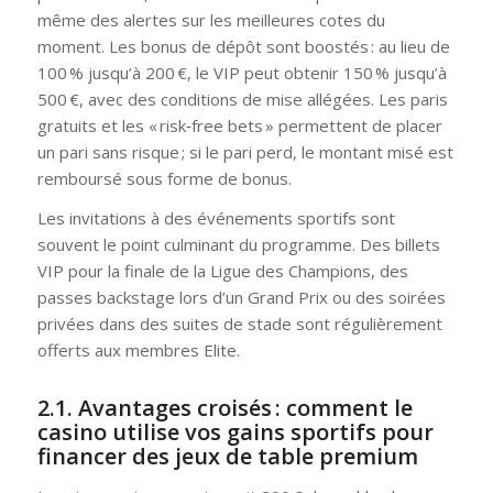
même des alertes sur les meilleures cotes du
moment. Les bonus de dépôt sont boostés : au lieu de
100 % jusqu’à 200 €, le VIP peut obtenir 150 % jusqu’à
500 €, avec des conditions de mise allégées. Les paris
gratuits et les « risk‑free bets » permettent de placer
un pari sans risque ; si le pari perd, le montant misé est
remboursé sous forme de bonus.
Les invitations à des événements sportifs sont
souvent le point culminant du programme. Des billets
VIP pour la finale de la Ligue des Champions, des
passes backstage lors d’un Grand Prix ou des soirées
privées dans des suites de stade sont régulièrement
offerts aux membres Elite.
2.1. Avantages croisés : comment le
casino utilise vos gains sportifs pour
financer des jeux de table premium