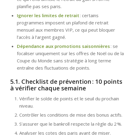
planifie pas ses paris.
Ignorer les limites de retrait
: certains
programmes imposent un plafond de retrait
mensuel aux membres VIP, ce qui peut bloquer
l’accès à l’argent gagné.
Dépendance aux promotions saisonnières
: se
focaliser uniquement sur les offres de Noël ou de la
Coupe du Monde sans stratégie à long terme
entraîne des fluctuations de points.
5.1. Checklist de prévention : 10 points
à vérifier chaque semaine
Vérifier le solde de points et le seuil du prochain
niveau.
Contrôler les conditions de mise des bonus actifs.
S’assurer que le bankroll respecte la règle du 2 %.
Analyser les cotes des paris avant de miser.