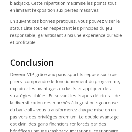
blackjack). Cette répartition maximise les points tout
en limitant l’exposition aux pertes massives.
En suivant ces bonnes pratiques, vous pouvez viser le
statut Elite tout en respectant les principes du jeu
responsable, garantissant ainsi une expérience durable
et profitable.
Conclusion
Devenir VIP grâce aux paris sportifs repose sur trois
piliers : comprendre le fonctionnement du programme,
exploiter les avantages exclusifs et appliquer des
stratégies ciblées. En suivant les étapes décrites – de
la diversification des marchés à la gestion rigoureuse
du bankroll – vous transformerez chaque mise en un
pas vers des privilèges premium. Le double avantage
est clair : des gains financiers renforcés par des
bénéfices uniques (cashback, invitations, gestionnaire