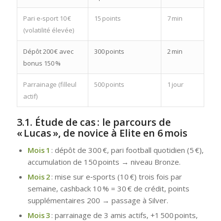
Pari e‑sport 10 €
15 points
7 min
(volatilité élevée)
Dépôt 200 € avec
300 points
2 min
bonus 150 %
Parrainage (filleul
500 points
1 jour
actif)
3.1. Étude de cas : le parcours de
« Lucas », de novice à Elite en 6 mois
Mois 1
: dépôt de 300 €, pari football quotidien (5 €),
accumulation de 150 points → niveau Bronze.
Mois 2
: mise sur e‑sports (10 €) trois fois par
semaine, cashback 10 % = 30 € de crédit, points
supplémentaires 200 → passage à Silver.
Mois 3
: parrainage de 3 amis actifs, +1 500 points,