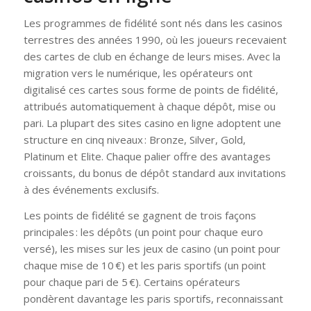
Les programmes de fidélité sont nés dans les casinos
terrestres des années 1990, où les joueurs recevaient
des cartes de club en échange de leurs mises. Avec la
migration vers le numérique, les opérateurs ont
digitalisé ces cartes sous forme de points de fidélité,
attribués automatiquement à chaque dépôt, mise ou
pari. La plupart des sites casino en ligne adoptent une
structure en cinq niveaux : Bronze, Silver, Gold,
Platinum et Elite. Chaque palier offre des avantages
croissants, du bonus de dépôt standard aux invitations
à des événements exclusifs.
Les points de fidélité se gagnent de trois façons
principales : les dépôts (un point pour chaque euro
versé), les mises sur les jeux de casino (un point pour
chaque mise de 10 €) et les paris sportifs (un point
pour chaque pari de 5 €). Certains opérateurs
pondèrent davantage les paris sportifs, reconnaissant