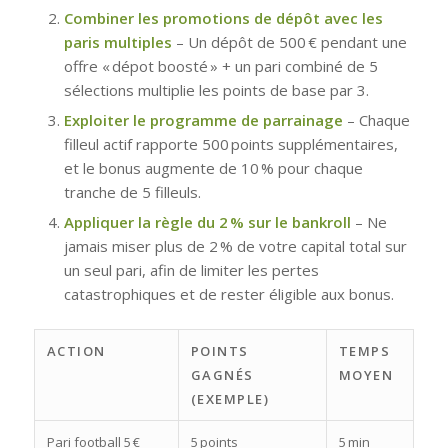
Combiner les promotions de dépôt avec les
paris multiples
– Un dépôt de 500 € pendant une
offre « dépot boosté » + un pari combiné de 5
sélections multiplie les points de base par 3.
Exploiter le programme de parrainage
– Chaque
filleul actif rapporte 500 points supplémentaires,
et le bonus augmente de 10 % pour chaque
tranche de 5 filleuls.
Appliquer la règle du 2 % sur le bankroll
– Ne
jamais miser plus de 2 % de votre capital total sur
un seul pari, afin de limiter les pertes
catastrophiques et de rester éligible aux bonus.
ACTION
POINTS
TEMPS
GAGNÉS
MOYEN
(EXEMPLE)
Pari football 5 €
5 points
5 min