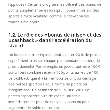
hippiques). Certains programmes offrent des bonus de
points supplémentaires lorsqu’un joueur mise sur des
sports à forte volatilité, comme le cricket ou les
tournois d’e‑sport.
1.2. Le rôle des « bonus de mise » et des
« cashback » dans l’accélération du
statut
Un bonus de mise typique peut ajouter 20 % de points
supplémentaires sur chaque pari pendant une période
promotionnelle. Par exemple, un joueur qui mise 100 €
sur un pari combiné recevra 120 points au lieu de 100.
Le cashback, quant à lui, rembourse un pourcentage
des pertes sportives sous forme de points ou
d’argent réel. Un cashback de 10 % sur 500 € de
pertes rapportera 50 € de crédit, utilisable
immédiatement pour de nouveaux paris ou pour
augmenter le solde du compte.