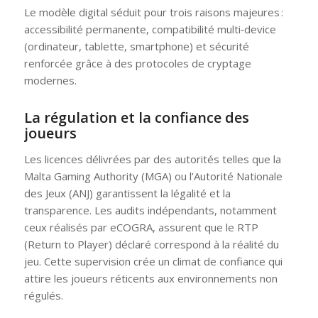
Le modèle digital séduit pour trois raisons majeures :
accessibilité permanente, compatibilité multi‑device
(ordinateur, tablette, smartphone) et sécurité
renforcée grâce à des protocoles de cryptage
modernes.
La régulation et la confiance des
joueurs
Les licences délivrées par des autorités telles que la
Malta Gaming Authority (MGA) ou l’Autorité Nationale
des Jeux (ANJ) garantissent la légalité et la
transparence. Les audits indépendants, notamment
ceux réalisés par eCOGRA, assurent que le RTP
(Return to Player) déclaré correspond à la réalité du
jeu. Cette supervision crée un climat de confiance qui
attire les joueurs réticents aux environnements non
régulés.