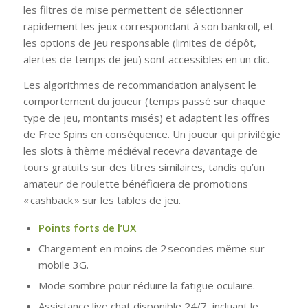
les filtres de mise permettent de sélectionner
rapidement les jeux correspondant à son bankroll, et
les options de jeu responsable (limites de dépôt,
alertes de temps de jeu) sont accessibles en un clic.
Les algorithmes de recommandation analysent le
comportement du joueur (temps passé sur chaque
type de jeu, montants misés) et adaptent les offres
de Free Spins en conséquence. Un joueur qui privilégie
les slots à thème médiéval recevra davantage de
tours gratuits sur des titres similaires, tandis qu’un
amateur de roulette bénéficiera de promotions
« cashback » sur les tables de jeu.
Points forts de l’UX
Chargement en moins de 2 secondes même sur
mobile 3G.
Mode sombre pour réduire la fatigue oculaire.
Assistance live chat disponible 24/7, incluant le