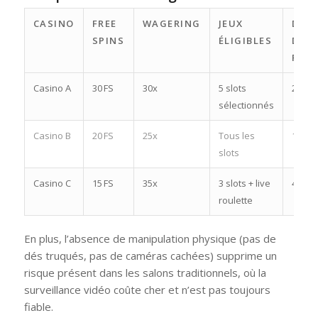
CASINO
FREE
WAGERING
JEUX
DÉLA
SPINS
ÉLIGIBLES
DE
RETR
Casino A
30 FS
30x
5 slots
24 h
sélectionnés
Casino B
20 FS
25x
Tous les
12 h
slots
Casino C
15 FS
35x
3 slots + live
48 h
roulette
En plus, l’absence de manipulation physique (pas de
dés truqués, pas de caméras cachées) supprime un
risque présent dans les salons traditionnels, où la
surveillance vidéo coûte cher et n’est pas toujours
fiable.