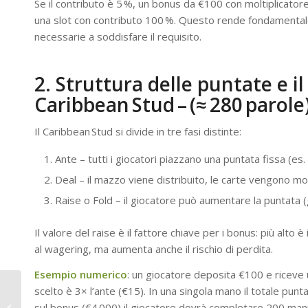
Se il contributo è 5 %, un bonus da €100 con moltiplicator
una slot con contributo 100 %. Questo rende fondamentale o
necessarie a soddisfare il requisito.
2. Struttura delle puntate e il
Caribbean Stud – (≈ 280 parole
Il Caribbean Stud si divide in tre fasi distinte:
Ante – tutti i giocatori piazzano una puntata fissa (es.
Deal – il mazzo viene distribuito, le carte vengono mos
Raise o Fold – il giocatore può aumentare la puntata
Il valore del raise è il fattore chiave per i bonus: più alto
al wagering, ma aumenta anche il rischio di perdita.
Esempio numerico
: un giocatore deposita €100 e riceve 
scelto è 3× l’ante (€15). In una singola mano il totale punt
Comment les programmes de
sul bonus (€4 000) il giocatore dovrà completare 200 mani (4
fidélité transforment le risque en