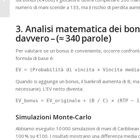
récompense dans...
numero di mani scende a 133, ma il rischio di perdita au
3. Analisi matematica dei bo
davvero – (≈ 340 parole)
Per valutare se un bonus è conveniente, occorre confrontar
formula di base è:
EV = (Probabilità di vincita × Vincita media
Quando si aggiunge un bonus, il bankroll aumenta di B, ma
necessarie). L’EV netto diventa:
EV_bonus = EV_originale + (B / C) × (RTP – 1
Simulazioni Monte‑Carlo
Abbiamo eseguito 10 000 simulazioni di mani di Caribbean 
100 % su €100. I risultati mostrano una differenza media 