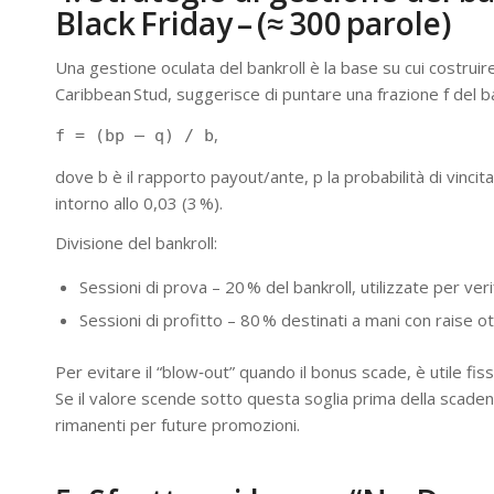
Black Friday – (≈ 300 parole)
Una gestione oculata del bankroll è la base su cui costruire 
Caribbean Stud, suggerisce di puntare una frazione f del ban
,
f = (bp – q) / b
dove b è il rapporto payout/ante, p la probabilità di vincit
intorno allo 0,03 (3 %).
Divisione del bankroll:
Sessioni di prova – 20 % del bankroll, utilizzate per verifi
Sessioni di profitto – 80 % destinati a mani con raise ot
Per evitare il “blow‑out” quando il bonus scade, è utile fiss
Se il valore scende sotto questa soglia prima della scaden
rimanenti per future promozioni.