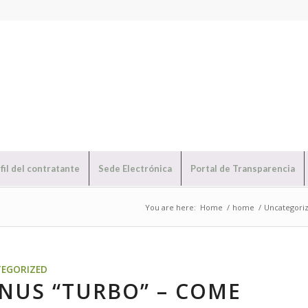
fil del contratante
Sede Electrónica
Portal de Transparencia
You are here:
Home
/
home
/
Uncategori
EGORIZED
ONUS “TURBO” – COME