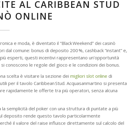
CITE AL CARIBBEAN STUD
INÒ ONLINE
ttronica e moda, è diventato il “Black Weekend” dei casinò
fuori dal comune: bonus di deposito 200 %, cashback “instant” e,
i più esperti, questi incentivi rappresentano un’opportunità
si conoscono le regole del gioco e le condizioni dei bonus.
ona scelta è visitare la sezione dei
migliori slot online
di
tili per il tavolo Caribbean Stud. Acquasanmartino si presenta
re rapidamente le offerte tra più operatori, senza alcuna
 la semplicità del poker con una struttura di puntate a più
” sul deposito rende questo tavolo particolarmente
erché il valore del raise influisce direttamente sul calcolo del