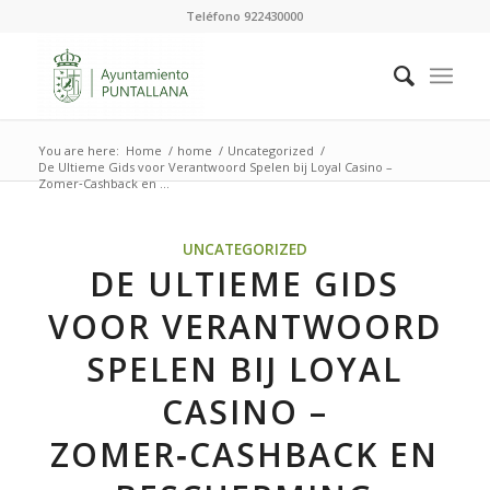
Teléfono 922430000
You are here:
Home
/
home
/
Uncategorized
/
De Ultieme Gids voor Verantwoord Spelen bij Loyal Casino –
Zomer‑Cashback en ...
UNCATEGORIZED
DE ULTIEME GIDS
VOOR VERANTWOORD
SPELEN BIJ LOYAL
CASINO –
ZOMER‑CASHBACK EN