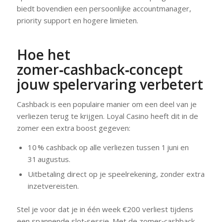
biedt bovendien een persoonlijke accountmanager,
priority support en hogere limieten.
Hoe het
zomer‑cashback‑concept
jouw spelervaring verbetert
Cashback is een populaire manier om een deel van je
verliezen terug te krijgen. Loyal Casino heeft dit in de
zomer een extra boost gegeven:
10 % cashback op alle verliezen tussen 1 juni en
31 augustus.
Uitbetaling direct op je speelrekening, zonder extra
inzetvereisten.
Stel je voor dat je in één week €200 verliest tijdens
een spannende slot‑sessie. Met de zomer‑cashback