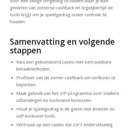
door een veilige omgeving te bieden waar je kunt
genieten van zomerse cashback en tegelijkertijd de
tools krijgt om je speelgedrag onder controle te
houden.
Samenvatting en volgende
stappen
Kies een gelicentieerd casino met betrouwbare
betaalmethoden.
Profiteer van de zomer‑cashback om verliezen te
beperken.
Maak gebruik van het VIP‑programma voor snellere
uitbetalingen en exclusieve bonussen.
Houd je speelgedrag in de gaten met limieten en
self‑exclusion‑tools.
Vertrouw op een casino dat 24/7 ondersteuning