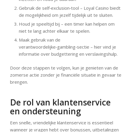
Gebruik de self‑exclusion‑tool – Loyal Casino biedt
de mogelijkheid om jezelf tijdelijk uit te sluiten.
Houd je speeltijd bij – een timer kan helpen om
niet te lang achter elkaar te spelen.
Maak gebruik van de
verantwoordelijke‑gambling‑sectie – hier vind je
informatie over budgettering en verslavingshulp.
Door deze stappen te volgen, kun je genieten van de
zomerse actie zonder je financiële situatie in gevaar te
brengen.
De rol van klantenservice
en ondersteuning
Een snelle, vriendelijke klantenservice is essentieel
wanneer je vragen hebt over bonussen, uitbetalingen