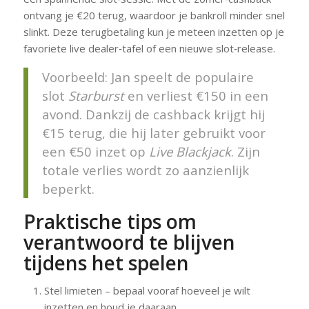
ontvang je €20 terug, waardoor je bankroll minder snel
slinkt. Deze terugbetaling kun je meteen inzetten op je
favoriete live dealer‑tafel of een nieuwe slot‑release.
Voorbeeld: Jan speelt de populaire
slot
Starburst
en verliest €150 in een
avond. Dankzij de cashback krijgt hij
€15 terug, die hij later gebruikt voor
een €50 inzet op
Live Blackjack
. Zijn
totale verlies wordt zo aanzienlijk
beperkt.
Praktische tips om
verantwoord te blijven
tijdens het spelen
Stel limieten – bepaal vooraf hoeveel je wilt
inzetten en houd je daaraan.