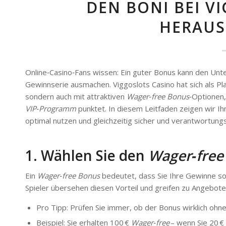
DEN BONI BEI V
HERAU
Online‑Casino‑Fans wissen: Ein guter Bonus kann den Unt
Gewinnserie ausmachen. Viggoslots Casino hat sich als Plat
sondern auch mit attraktiven
Wager‑free Bonus
‑Optionen
VIP‑Programm
punktet. In diesem Leitfaden zeigen wir Ih
optimal nutzen und gleichzeitig sicher und verantwortung
1. Wählen Sie den
Wager‑free
Ein
Wager‑free Bonus
bedeutet, dass Sie Ihre Gewinne so
Spieler übersehen diesen Vorteil und greifen zu Angebot
Pro Tipp: Prüfen Sie immer, ob der Bonus wirklich ohne 
Beispiel: Sie erhalten 100 €
Wager‑free
– wenn Sie 20 €