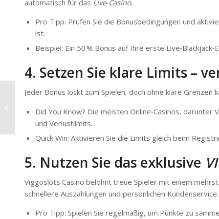
automatisch für das
Live‑Casino
.
Pro Tipp: Prüfen Sie die Bonusbedingungen und aktivier
ist.
Beispiel: Ein 50 % Bonus auf Ihre erste Live‑Blackjack
4. Setzen Sie klare Limits – 
Jeder Bonus lockt zum Spielen, doch ohne klare Grenzen k
Guide complet du casino en ligne :
tout ce que vous devez savoir en
Did You Know? Die meisten Online‑Casinos, darunter V
2026
und Verlustlimits.
Quick Win: Aktivieren Sie die Limits gleich beim Registr
5. Nutzen Sie das exklusive
V
Viggoslots Casino belohnt treue Spieler mit einem mehrs
schnellere Auszahlungen und persönlichen Kundenservice.
Pro Tipp: Spielen Sie regelmäßig, um Punkte zu sammel