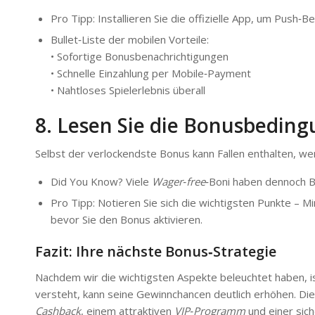
Pro Tipp: Installieren Sie die offizielle App, um Push
Bullet‑Liste der mobilen Vorteile:
• Sofortige Bonusbenachrichtigungen
• Schnelle Einzahlung per Mobile‑Payment
• Nahtloses Spielerlebnis überall
8. Lesen Sie die Bonusbeding
Selbst der verlockendste Bonus kann Fallen enthalten, wen
Did You Know? Viele
Wager‑free
‑Boni haben dennoch 
Pro Tipp: Notieren Sie sich die wichtigsten Punkte –
bevor Sie den Bonus aktivieren.
Fazit: Ihre nächste Bonus‑Strategie
Nachdem wir die wichtigsten Aspekte beleuchtet haben, is
versteht, kann seine Gewinnchancen deutlich erhöhen. Di
Cashback
, einem attraktiven
VIP‑Programm
und einer sich