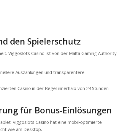
und den Spielerschutz
heit. Viggoslots Casino ist von der Malta Gaming Authority
chnellere Auszahlungen und transparentere
enzierten Casino in der Regel innerhalb von 24 Stunden
erung für Bonus‑Einlösungen
blet. Viggoslots Casino hat eine mobil‑optimierte
acht wie am Desktop.