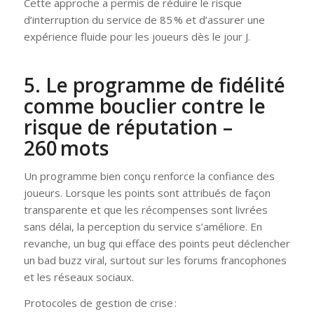
Cette approche a permis de réduire le risque
d’interruption du service de 85 % et d’assurer une
expérience fluide pour les joueurs dès le jour J.
5. Le programme de fidélité
comme bouclier contre le
risque de réputation –
260 mots
Un programme bien conçu renforce la confiance des
joueurs. Lorsque les points sont attribués de façon
transparente et que les récompenses sont livrées
sans délai, la perception du service s’améliore. En
revanche, un bug qui efface des points peut déclencher
un bad buzz viral, surtout sur les forums francophones
et les réseaux sociaux.
Protocoles de gestion de crise :