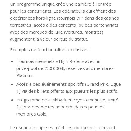
Un programme unique crée une barrière à l’entrée
pour les concurrents. Les opérateurs qui offrent des
expériences hors‑ligne (tournois VIP dans des casinos
terrestres, accès à des concerts) ou des partenariats
avec des marques de luxe (voitures, montres)
augmentent la valeur perçue du statut.
Exemples de fonctionnalités exclusives :
Tournois mensuels « High Roller » avec un
prize‑pool de 250 000 €, réservés aux membres
Platinum.
Accès à des événements sportifs (Grand Prix, Ligue
1) via des billets offerts aux joueurs les plus actifs.
Programme de cashback en crypto‑monnaie, limité
à 0,5 % des pertes hebdomadaires pour les
membres Gold.
Le risque de copie est réel : les concurrents peuvent