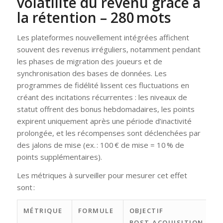
volatilité du revenu grâce à
la rétention – 280 mots
Les plateformes nouvellement intégrées affichent
souvent des revenus irréguliers, notamment pendant
les phases de migration des joueurs et de
synchronisation des bases de données. Les
programmes de fidélité lissent ces fluctuations en
créant des incitations récurrentes : les niveaux de
statut offrent des bonus hebdomadaires, les points
expirent uniquement après une période d’inactivité
prolongée, et les récompenses sont déclenchées par
des jalons de mise (ex. : 100 € de mise = 10 % de
points supplémentaires).
Les métriques à surveiller pour mesurer cet effet
sont :
MÉTRIQUE
FORMULE
OBJECTIF
POST‑ACQUISITION