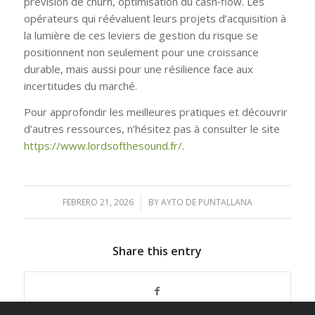
prévision de churn, optimisation du cash‑flow. Les
opérateurs qui réévaluent leurs projets d’acquisition à
la lumière de ces leviers de gestion du risque se
positionnent non seulement pour une croissance
durable, mais aussi pour une résilience face aux
incertitudes du marché.
Pour approfondir les meilleures pratiques et découvrir
d’autres ressources, n’hésitez pas à consulter le site
https://www.lordsofthesound.fr/
.
FEBRERO 21, 2026
/
BY
AYTO DE PUNTALLANA
Share this entry