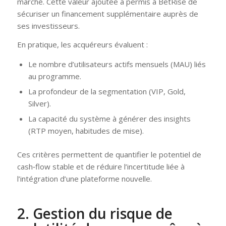
marché. Cette valeur ajoutée a permis à BetRise de
sécuriser un financement supplémentaire auprès de
ses investisseurs.
En pratique, les acquéreurs évaluent :
Le nombre d’utilisateurs actifs mensuels (MAU) liés
au programme.
La profondeur de la segmentation (VIP, Gold,
Silver).
La capacité du système à générer des insights
(RTP moyen, habitudes de mise).
Ces critères permettent de quantifier le potentiel de
cash‑flow stable et de réduire l’incertitude liée à
l’intégration d’une plateforme nouvelle.
2. Gestion du risque de