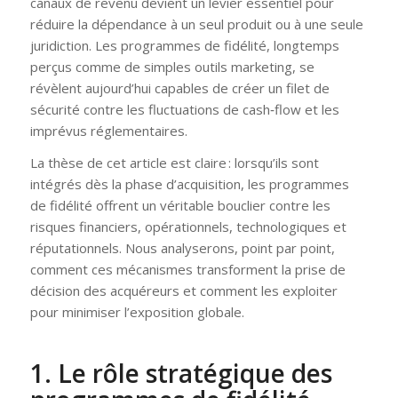
canaux de revenu devient un levier essentiel pour
réduire la dépendance à un seul produit ou à une seule
juridiction. Les programmes de fidélité, longtemps
perçus comme de simples outils marketing, se
révèlent aujourd’hui capables de créer un filet de
sécurité contre les fluctuations de cash‑flow et les
imprévus réglementaires.
La thèse de cet article est claire : lorsqu’ils sont
intégrés dès la phase d’acquisition, les programmes
de fidélité offrent un véritable bouclier contre les
risques financiers, opérationnels, technologiques et
réputationnels. Nous analyserons, point par point,
comment ces mécanismes transforment la prise de
décision des acquéreurs et comment les exploiter
pour minimiser l’exposition globale.
1. Le rôle stratégique des