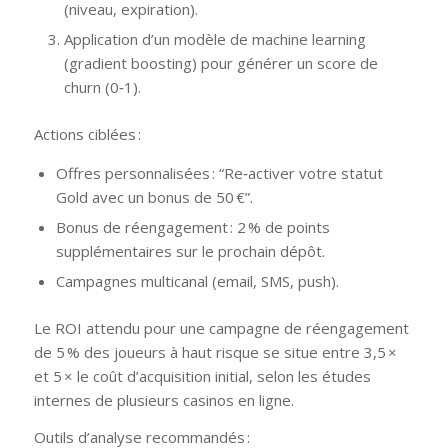
(niveau, expiration).
Application d’un modèle de machine learning
(gradient boosting) pour générer un score de
churn (0‑1).
Actions ciblées :
Offres personnalisées : “Re‑activer votre statut
Gold avec un bonus de 50 €”.
Bonus de réengagement : 2 % de points
supplémentaires sur le prochain dépôt.
Campagnes multicanal (email, SMS, push).
Le ROI attendu pour une campagne de réengagement
de 5 % des joueurs à haut risque se situe entre 3,5 ×
et 5 × le coût d’acquisition initial, selon les études
internes de plusieurs casinos en ligne.
Outils d’analyse recommandés :