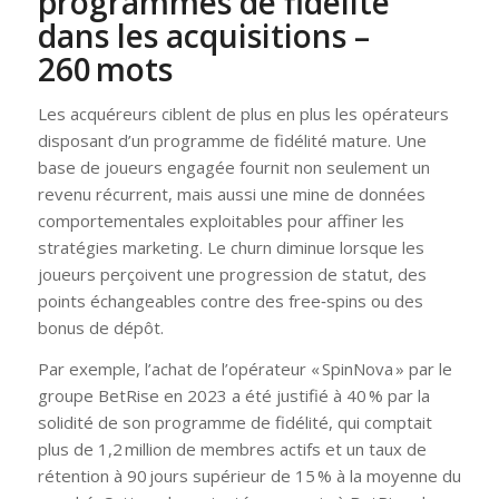
programmes de fidélité
dans les acquisitions –
260 mots
Les acquéreurs ciblent de plus en plus les opérateurs
disposant d’un programme de fidélité mature. Une
base de joueurs engagée fournit non seulement un
revenu récurrent, mais aussi une mine de données
comportementales exploitables pour affiner les
stratégies marketing. Le churn diminue lorsque les
joueurs perçoivent une progression de statut, des
points échangeables contre des free‑spins ou des
bonus de dépôt.
Par exemple, l’achat de l’opérateur « SpinNova » par le
groupe BetRise en 2023 a été justifié à 40 % par la
solidité de son programme de fidélité, qui comptait
plus de 1,2 million de membres actifs et un taux de
rétention à 90 jours supérieur de 15 % à la moyenne du