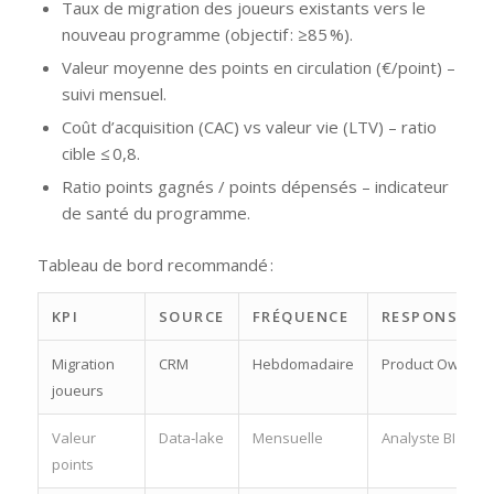
Taux de migration des joueurs existants vers le
nouveau programme (objectif : ≥85 %).
Valeur moyenne des points en circulation (€/point) –
suivi mensuel.
Coût d’acquisition (CAC) vs valeur vie (LTV) – ratio
cible ≤ 0,8.
Ratio points gagnés / points dépensés – indicateur
de santé du programme.
Tableau de bord recommandé :
KPI
SOURCE
FRÉQUENCE
RESPONSABL
Migration
CRM
Hebdomadaire
Product Owner
joueurs
Valeur
Data‑lake
Mensuelle
Analyste BI
points