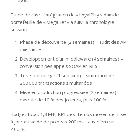
Étude de cas : L’intégration de « LoyalPlay » dans le
portefeuille de « MegaBet » a suivi la chronologie
suivante :
Phase de découverte (2 semaines) – audit des API
existantes.
Développement d’un middleware (4 semaines) –
conversion des appels SOAP en REST.
Tests de charge (1 semaine) – simulation de
200 000 transactions simultanées.
Mise en production progressive (2 semaines) –
bascule de 10 % des joueurs, puis 100 %.
Budget total : 1,8 M €, KPI clés : temps moyen de mise
à jour du solde de points < 200 ms, taux d’erreur
< 0,2 %.