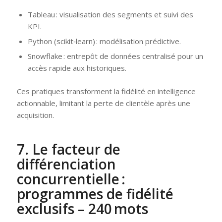
Tableau : visualisation des segments et suivi des
KPI.
Python (scikit‑learn) : modélisation prédictive.
Snowflake : entrepôt de données centralisé pour un
accès rapide aux historiques.
Ces pratiques transforment la fidélité en intelligence
actionnable, limitant la perte de clientèle après une
acquisition.
7. Le facteur de
différenciation
concurrentielle :
programmes de fidélité
exclusifs – 240 mots