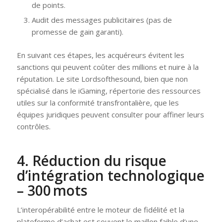
de points.
Audit des messages publicitaires (pas de
promesse de gain garanti).
En suivant ces étapes, les acquéreurs évitent les
sanctions qui peuvent coûter des millions et nuire à la
réputation. Le site Lordsofthesound, bien que non
spécialisé dans le iGaming, répertorie des ressources
utiles sur la conformité transfrontalière, que les
équipes juridiques peuvent consulter pour affiner leurs
contrôles.
4. Réduction du risque
d’intégration technologique
– 300 mots
L’interopérabilité entre le moteur de fidélité et la
plateforme d’achat est souvent le maillon faible d’une